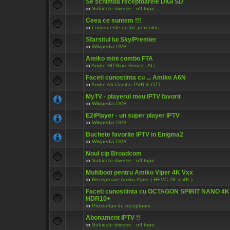
Se schimba receptoarele DIGI SD
in
Subiecte diverse - off topic
Ceea ce suntem !!!
in
Lumea este un loc periculos
Sfarsitul lui Sky/Premier
in
Wikipedia DVB
Amiko mini combo FTA
in
Amiko HD-8xxx Series - ALi
Faceti cunostinta cu ... Amiko A6N
in
Amiko A6 Combo PVR & OTT
MyTV - playerul meu IPTV favorit
in
Wikipedia DVB
E2iPlayer - un super player IPTV
in
Wikipedia DVB
Buchete favorite IPTV in Enigma2
in
Wikipedia DVB
Noul cip Broadcom
in
Subiecte diverse - off topic
Multiboot pentru Amiko Viper 4K Vxx
in
Receptoare Amiko Viper ( HEVC 2K si 4K )
Faceti cunostiinta cu OCTAGON SPIRIT NANO 4
HDR10+
in
Prezentari de receptoare
Abonament IPTV !!
in
Subiecte diverse - off topic