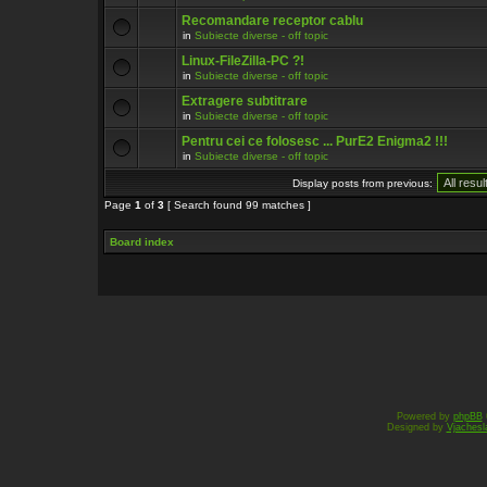
Recomandare receptor cablu
in
Subiecte diverse - off topic
Linux-FileZilla-PC ?!
in
Subiecte diverse - off topic
Extragere subtitrare
in
Subiecte diverse - off topic
Pentru cei ce folosesc ... PurE2 Enigma2 !!!
in
Subiecte diverse - off topic
Display posts from previous:
Page
1
of
3
[ Search found 99 matches ]
Board index
Powered by
phpBB
Designed by
Vjachesl