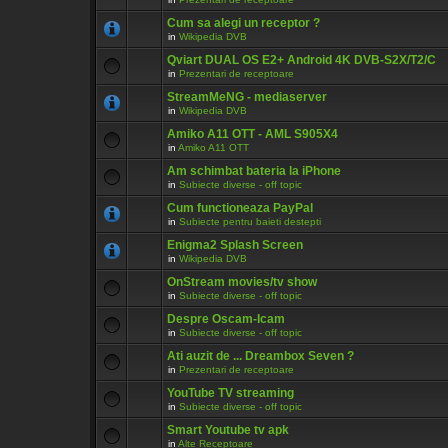
Cum sa alegi un receptor ?
in
Wikipedia DVB
Qviart DUAL OS E2+ Android 4K DVB-S2X/T2/C
in
Prezentari de receptoare
StreamMeNG - mediaserver
in
Wikipedia DVB
Amiko A11 OTT - AML S905X4
in
Amiko A11 OTT
Am schimbat bateria la iPhone
in
Subiecte diverse - off topic
Cum functioneaza PayPal
in
Subiecte pentru baieti destepti
Enigma2 Splash Screen
in
Wikipedia DVB
OnStream movies/tv show
in
Subiecte diverse - off topic
Despre Oscam-Icam
in
Subiecte diverse - off topic
Ati auzit de ... Dreambox Seven ?
in
Prezentari de receptoare
YouTube TV streaming
in
Subiecte diverse - off topic
Smart Youtube tv apk
in
Alte Receptoare