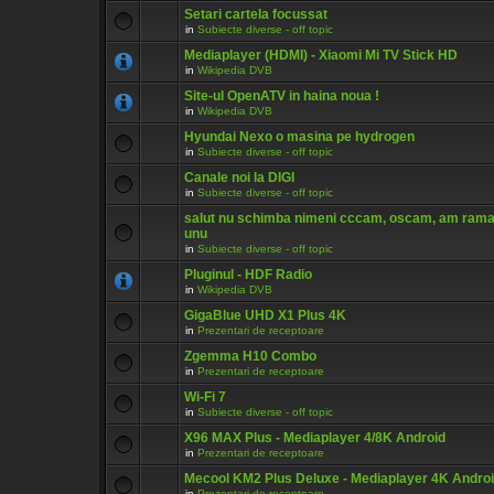
Setari cartela focussat
in
Subiecte diverse - off topic
Mediaplayer (HDMI) - Xiaomi Mi TV Stick HD
in
Wikipedia DVB
Site-ul OpenATV in haina noua !
in
Wikipedia DVB
Hyundai Nexo o masina pe hydrogen
in
Subiecte diverse - off topic
Canale noi la DIGI
in
Subiecte diverse - off topic
salut nu schimba nimeni cccam, oscam, am ram
unu
in
Subiecte diverse - off topic
Pluginul - HDF Radio
in
Wikipedia DVB
GigaBlue UHD X1 Plus 4K
in
Prezentari de receptoare
Zgemma H10 Combo
in
Prezentari de receptoare
Wi-Fi 7
in
Subiecte diverse - off topic
X96 MAX Plus - Mediaplayer 4/8K Android
in
Prezentari de receptoare
Mecool KM2 Plus Deluxe - Mediaplayer 4K Andro
in
Prezentari de receptoare