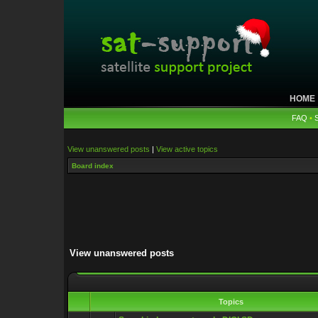
HOME
FAQ
•
View unanswered posts
|
View active topics
Board index
View unanswered posts
Topics