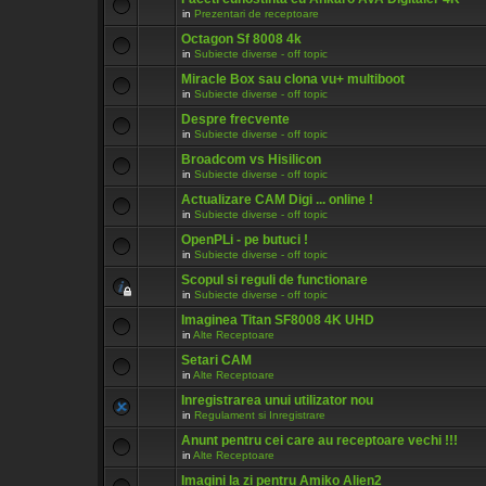
in
Prezentari de receptoare
Octagon Sf 8008 4k
in
Subiecte diverse - off topic
Miracle Box sau clona vu+ multiboot
in
Subiecte diverse - off topic
Despre frecvente
in
Subiecte diverse - off topic
Broadcom vs Hisilicon
in
Subiecte diverse - off topic
Actualizare CAM Digi ... online !
in
Subiecte diverse - off topic
OpenPLi - pe butuci !
in
Subiecte diverse - off topic
Scopul si reguli de functionare
in
Subiecte diverse - off topic
Imaginea Titan SF8008 4K UHD
in
Alte Receptoare
Setari CAM
in
Alte Receptoare
Inregistrarea unui utilizator nou
in
Regulament si Inregistrare
Anunt pentru cei care au receptoare vechi !!!
in
Alte Receptoare
Imagini la zi pentru Amiko Alien2