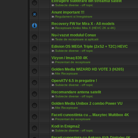
Extragere subtitrare din streamul satelit
in
Subiecte diverse - off topic
Anunt important !!!
in
Regulament si Inregistrare
Recovery FW for Mira X - All models
in
Receptoare Amiko Mira X (HEVC 2K si 4K)
Nu-i vazut modulul Conax
in
Teste de receptoare si aplicatii
Edision OS MEGA Triple (2xS2 + T2C) HEVC
in
Subiecte diverse - off topic
Vizyon / Imaq 830 4K
in
Prezentari de receptoare
Golden Media WIZARD HD VOTE 3 (H265)
in
Alte Receptoare
OpenATV 6.5 in pregatire !
in
Subiecte diverse - off topic
Recomandare antena satelit
in
Subiecte diverse - off topic
Golden Media Unibox 2 combo Power VU
in
Alte Receptoare
Faceti cunostiinta cu ... Maxytec Multibox 4K
in
Prezentari de receptoare
Kodi in Enigma2
in
Subiecte diverse - off topic
Faceti cunostinta cu Ankaro AVA Digitaler 4K