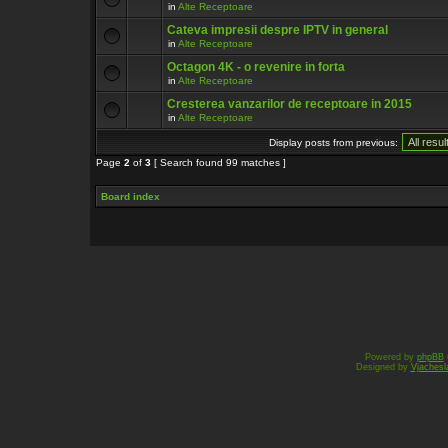
in
Alte Receptoare
Cateva impresii despre IPTV in general
in
Alte Receptoare
Octagon 4K - o revenire in forta
in
Alte Receptoare
Cresterea vanzarilor de receptoare in 2015
in
Alte Receptoare
Display posts from previous:
Page
2
of
3
[ Search found 99 matches ]
Board index
Powered by
phpBB
Designed by
Vjachesl