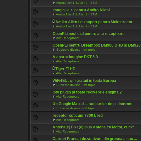
in
Amiko Alien1 & Alien2 - STM
Imagini la zi pentru Amiko Alien1
in
Amiko Alien1 & Alien2 - STM
Amiko Alien1 cu suport pentru Multistream
in
Amiko Alien1 & Alien2 - STM
OpenPLi neoficial pentru alte receptoare
in
Alte Receptoare
OpenPLi pentru Dreambox DM900 UHD si DM92
in
Subiecte diverse - off topic
A aparut Imagine PKT 6.0
in
Alte Receptoare
Tiger F1HD
in
Alte Receptoare
WiFi4EU, wifi gratuit in toata Europa
in
Subiecte diverse - off topic
iptv plugin pt toate reciverele enigma 2
in
Alte Receptoare
Un Google Map al ... radiourilor de pe Internet
in
Subiecte diverse - off topic
receptor opticum 7300 L led
in
Alte Receptoare
Antena(e) Fixa(e) plus Antena cu Motor, cum?
in
Alte Receptoare
Carduri Fransat dezactivate din greseala sau ...