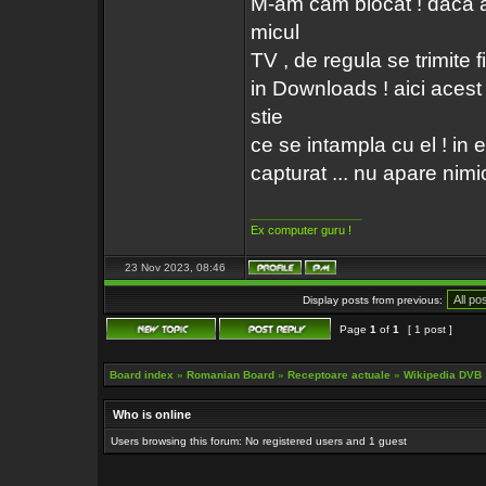
M-am cam blocat ! daca ac
micul
TV , de regula se trimite f
in Downloads ! aici acest
stie
ce se intampla cu el ! in
capturat ... nu apare nimic
_________________
Ex computer guru !
23 Nov 2023, 08:46
Display posts from previous:
Page
1
of
1
[ 1 post ]
Board index
»
Romanian Board
»
Receptoare actuale
»
Wikipedia DVB
Who is online
Users browsing this forum: No registered users and 1 guest