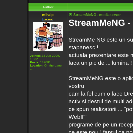
Author
mihaip
StreamMeNG - mediaserver
StreamMeNG - 
StreamMe NG este un sub
stapanesc !
actuala prezentare este m
Joined:
23 Jun 2009,
10:32
faca un pic de ... lumina !
Posts:
162081
Location:
On the barrel
...
StreamMeNG este o aplic
vostru
cam la fel cum o face Dre
activ si destul de multi
ce spun realizatorii ... "
WebIF"
programe de pe un recepto
ce este nou ! faptul ca po