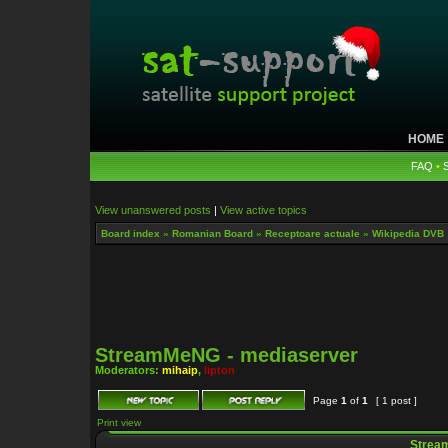
HOME
FAQ
•
View unanswered posts
|
View active topics
Board index
»
Romanian Board
»
Receptoare actuale
»
Wikipedia DVB
StreamMeNG - mediaserver
Moderators:
mihaip
,
lipton
Page
1
of
1
[ 1 post ]
Print view
Strea