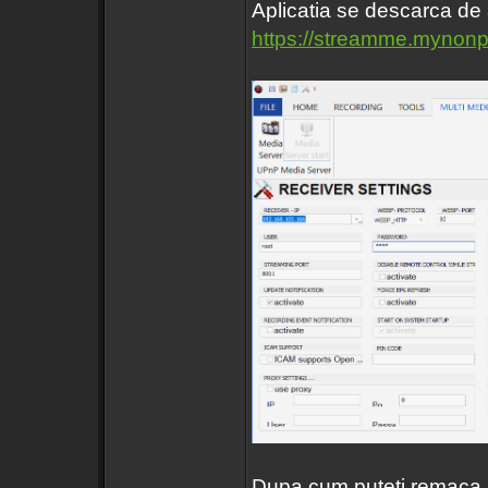
Aplicatia se descarca de a
https://streamme.mynonp
Dupa cum puteti remaca .