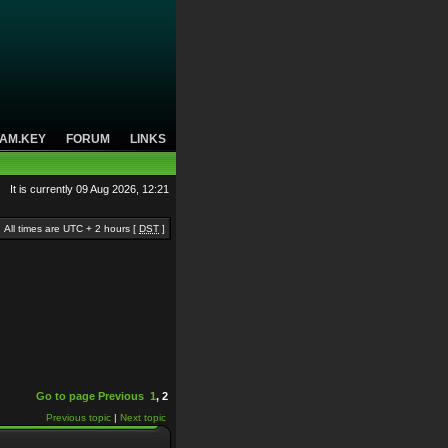
AM.KEY
FORUM
LINKS
It is currently 09 Aug 2026, 12:21
All times are UTC + 2 hours [
DST
]
Go to page
Previous
1
,
2
Previous topic
|
Next topic