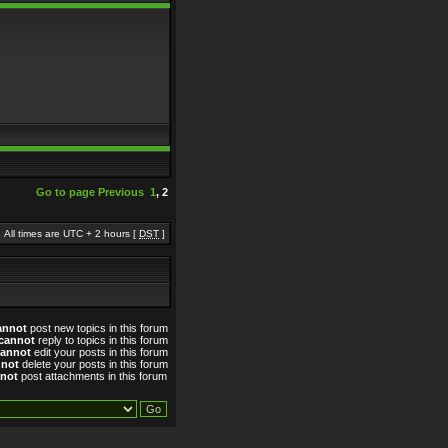
Go to page
Previous
1
,
2
All times are UTC + 2 hours [
DST
]
annot
post new topics in this forum
cannot
reply to topics in this forum
cannot
edit your posts in this forum
nnot
delete your posts in this forum
not
post attachments in this forum