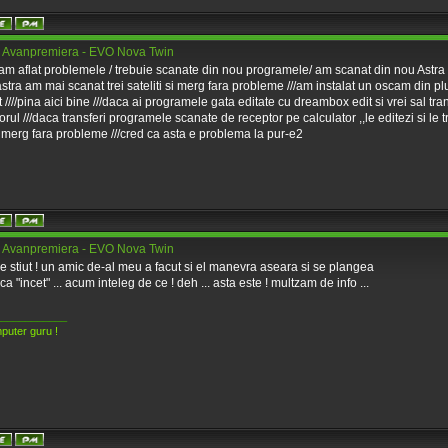
 Avanpremiera - EVO Nova Twin
 am aflat problemele / trebuie scanate din nou programele/ am scanat din nou Astra 
astra am mai scanat trei sateliti si merg fara probleme ///am instalat un oscam din
t ////pina aici bine ///daca ai programele gata editate cu dreambox edit si vrei sal tran
orul ///daca transferi programele scanate de receptor pe calculator ,,le editezi si le 
 merg fara probleme ///cred ca asta e problema la pur-e2
 Avanpremiera - EVO Nova Twin
e stiut ! un amic de-al meu a facut si el manevra aseara si se plangea
a "incet" ... acum inteleg de ce ! deh ... asta este ! multzam de info ...
____________
puter guru !