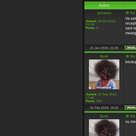
Author
yohanes
Re:
Va sal
Joined:
16 Oct 2012,
recept
21:29
Posts:
5
sare l
mearga
21 Jan 2019, 22:28
florin
Re:
becku
Joined:
20 Sep 2014,
17:44
Posts:
335
01 Feb 2019, 19:30
florin
Re:
nu mer