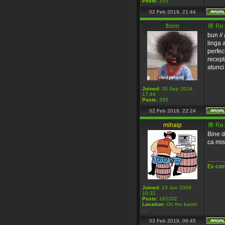
Posts:
335
02 Feb 2019, 21:44
florin
Re:
bun //
linga 
perfec
recept
atunci
Joined:
20 Sep 2014,
17:44
Posts:
335
02 Feb 2019, 22:24
mihaip
Re:
Bine d
ca misc
_____
Ex com
Joined:
23 Jun 2009,
10:32
Posts:
162202
Location:
On the barrel
...
03 Feb 2019, 06:45