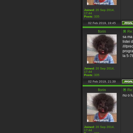
Joined:
20 Sep 2014,
17:44
Posts:
335
02 Feb 2019, 19:45
florin
Re:
sa ma 
listei
////pr
progra
la 5-7
Joined:
20 Sep 2014,
17:44
Posts:
335
02 Feb 2019, 21:39
florin
Re:
nu o l
Joined:
20 Sep 2014,
17:44