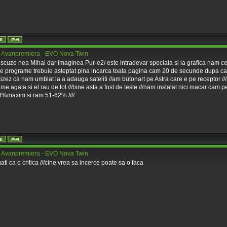
 Avanpremiera - EVO Nova Twin
scuze nea Mihai dar imaginea Pur-e2/ este intradevar speciala si la grafica nam ce 
 de programe trebuie asteptat pina incarca toata pagina cam 20 de secunde dupa car
ecizez ca nam umblat la a adauga sateliti //am butonart pe Astra care e pe receptor /
me agata si el rau de tot ///bine asta a fost de teste ///nam instalat nici macar cam pe
8%maxim si ram 51-62% ////
 Avanpremiera - EVO Nova Twin
uati ca o critica ///cine vrea sa incerce poate sa o faca