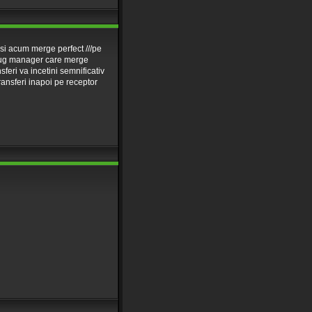
si acum merge perfect ///pe
 plug manager care merge
sferi va incetini semnificativ
transferi inapoi pe receptor