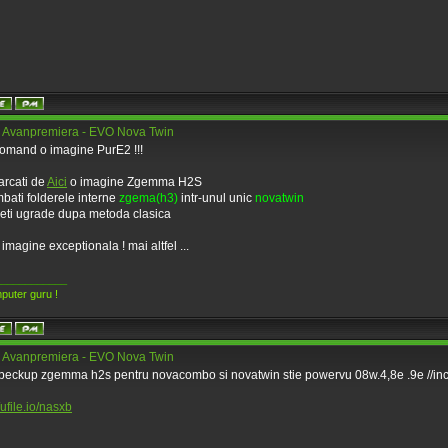
 Avanpremiera - EVO Nova Twin
omand o imagine PurE2 !!!
arcati de
Aici
o imagine Zgemma H2S
mbati folderele interne
zgema(h3)
intr-unul unic
novatwin
aceti ugrade dupa metoda clasica
 imagine exceptionala ! mai altfel ...
____________
puter guru !
 Avanpremiera - EVO Nova Twin
 beckup zgemma h2s pentru novacombo si novatwin stie powervu 08w.4,8e .9e //incarca
/ufile.io/nasxb