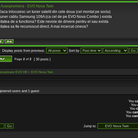
 Avanpremiera - EVO Nova Twin
Daca inlocuiesc un tuner satelit din cele doua (cel montat pe soclu)
 tuner cablu Samsung 109A (ca cel de pe EVO Nova Combo ) exista
litatea de a functiona? Este nevoie de drivere pentru el sau exista
litatea sa fie recunoscut direct. A mai incercat cineva?
Display posts from previous:
Sort by
Page
2
of
2
[ 30 posts ]
eceptoare EVO HD
»
EVO Nova Twin
gistered users and 1 guest
You
c
You
You
You
ca
You
can
Jump to: