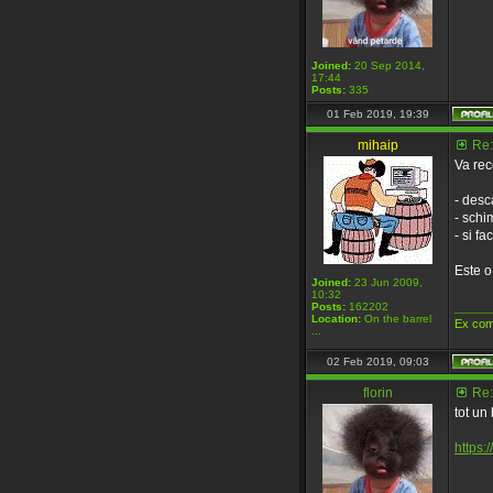
Joined:
20 Sep 2014,
17:44
Posts:
335
01 Feb 2019, 19:39
mihaip
Re:
Va rec
- desc
- schi
- si f
Este o
Joined:
23 Jun 2009,
10:32
Posts:
162202
_____
Location:
On the barrel
Ex com
...
02 Feb 2019, 09:03
florin
Re:
tot un
https:/