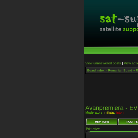
View unanswered posts
|
View acti
Board index
»
Romanian Board
»
R
Avanpremiera - E
Moderators:
mihaip
,
lipton
Print view