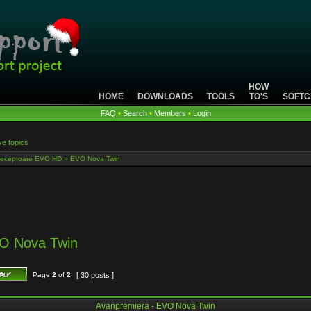
HOW
HOME
DOWNLOADS
TOOLS
TO'S
SOFTC
FAQ
•
Search
•
Members
•
Login
ve topics
eceptoare EVO HD
»
EVO Nova Twin
VO Nova Twin
Page
2
of
2
[ 30 posts ]
Avanpremiera - EVO Nova Twin