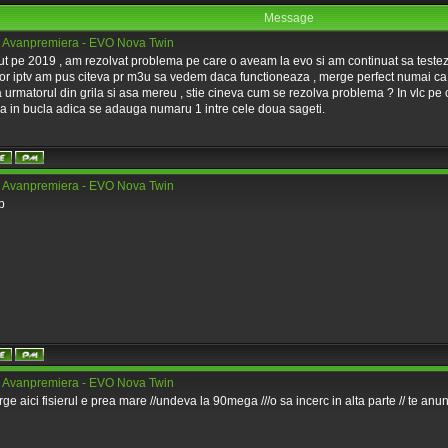
Message
 Avanpremiera - EVO Nova Twin
ut pe 2019 , am rezolvat problema pe care o aveam la evo si am continuat sa testez
or iptv am pus citeva pr m3u sa vedem daca functioneaza , merge perfect numai c
a urmatorul din grila si asa mereu , stie cineva cum se rezolva problema ? In vlc pe 
 in bucla adica se adauga numaru 1 intre cele doua sageti.
 Avanpremiera - EVO Nova Twin
p
 Avanpremiera - EVO Nova Twin
ge aici fisierul e prea mare //undeva la 90mega ///o sa incerc in alta parte // te anun