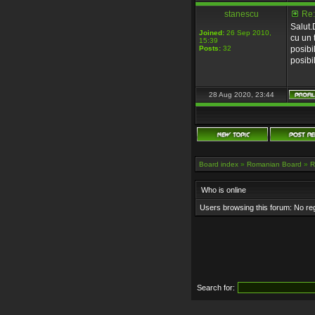
stanescu
Re:
Salut.
Joined:
26 Sep 2010,
cu un
15:39
Posts:
32
posibi
posibi
28 Aug 2020, 23:44
Board index
»
Romanian Board
»
R
Who is online
Users browsing this forum: No re
Search for: