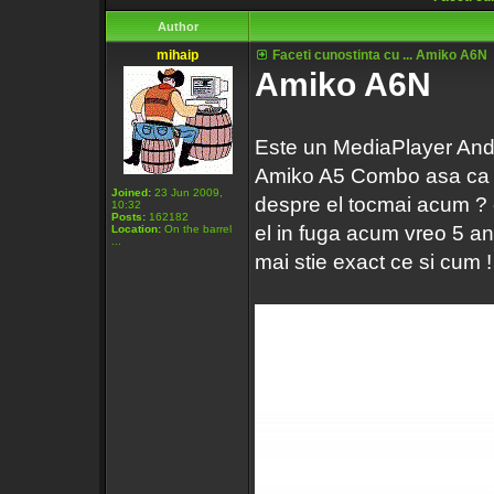
Author
mihaip
Faceti cunostinta cu ... Amiko A6N
Amiko A6N
Este un MediaPlayer Andro
Amiko A5 Combo asa ca lu
Joined:
23 Jun 2009,
despre el tocmai acum ? e
10:32
Posts:
162182
el in fuga acum vreo 5 an
Location:
On the barrel
...
mai stie exact ce si cum !