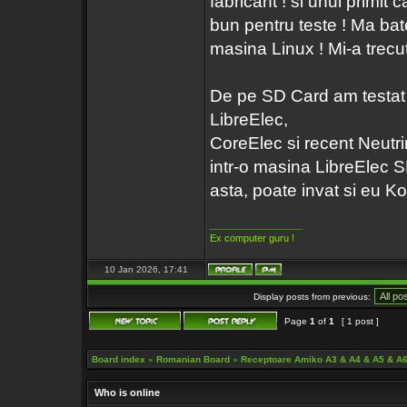
fabricant ! si unul primit
bun pentru teste ! Ma bate
masina Linux ! Mi-a trecu
De pe SD Card am testat 
LibreElec,
CoreElec si recent Neutrino
intr-o masina LibreElec S
asta, poate invat si eu K
_________________
Ex computer guru !
10 Jan 2026, 17:41
Display posts from previous:
Page
1
of
1
[ 1 post ]
Board index
»
Romanian Board
»
Receptoare Amiko A3 & A4 & A5 & A
Who is online