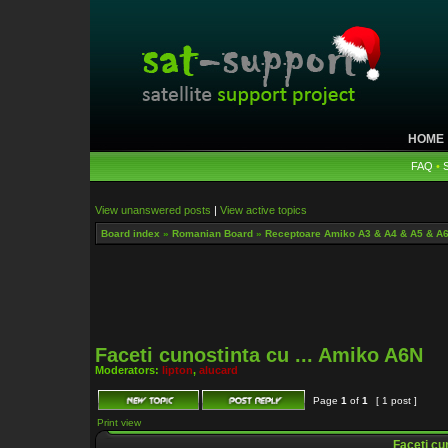
HOME
FAQ
•
View unanswered posts
|
View active topics
Board index
»
Romanian Board
»
Receptoare Amiko A3 & A4 & A5 & A
Faceti cunostinta cu ... Amiko A6N
Moderators:
lipton
,
alucard
Page
1
of
1
[ 1 post ]
Print view
Faceti cu