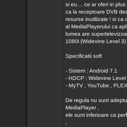
si eu ... ce ar oferi in pl
ca la receptoare DVB deal
resurse inutilizate ! si ca 
al MediaPlayerului ca apli
lumea are supertelevizoar
1080i (Widevine Level 3) 
Specificatii soft
- Sistem : Android 7.1
- HDCP : Widevine Level
- MyTV , YouTube , PLEX 
De regula nu sunt adeptul 
MediaPlayer ,
ele sunt inferioare ca pe
,