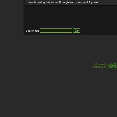
Users browsing this forum: No registered users and 1 guest
Search for:
Powered by
phpBB
Designed by
Vjachesl