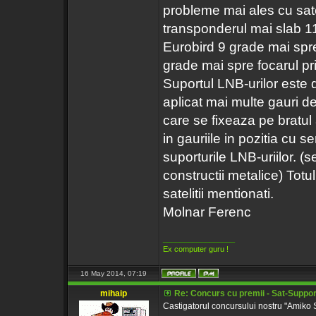
probleme mai ales cu satel
transponderul mai slab 1
Eurobird 9 grade mai spre
grade mai spre focarul pr
Suportul LNB-urilor este
aplicat mai multe gauri d
care se fixeaza pe bratul 
in gauriile in pozitia cu 
suporturile LNB-uriilor. (
constructii metalice) Totu
satelitii mentionati.
Molnar Ferenc
_________________
Ex computer guru !
16 May 2014, 07:19
mihaip
Re: Concurs cu premii - Sat-Support
Castigatorul concursului nostru "Amiko S