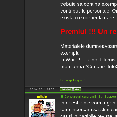
trebuie sa contina exempli
contributiile personale. Or
exista o experienta care m
Premiul !!! Un r
Materialele dumneavostra p
exemplu
in Word ! ... si pot fi trim
mentiunea "Concurs InfoSat
_________________
Ex computer guru !
25 Mar 2014, 09:53
mihaip
Concursuri cu premii - Sat-Support s
In acest topic vom organiz
care incercam sa stimulam
cat si in paginile revistei