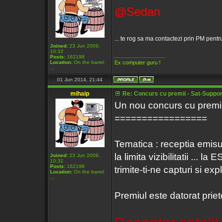
@Sedan
... te rog sa ma contactezi prin PM pentru 
Joined:
23 Jun 2009,
10:32
_________________
Posts:
162198
Location:
On the barrel
Ex computer guru !
...
01 Jun 2014, 21:44
mihaip
Re: Concurs cu premii - Sat-Support
Un nou concurs cu premii
=================
Tematica : receptia emisunil
la limita vizibilitatii ...
Joined:
23 Jun 2009,
10:32
Posts:
162198
trimite-ti-ne capturi si expli
Location:
On the barrel
...
Premiul este datorat prie