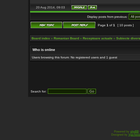
20 Aug 2014, 09:03
Display posts from previous:
Page
1
of
1
[ 10 posts ]
Board index
»
Romanian Board
»
Receptoare actuale
»
Subiecte diverse
Who is online
Users browsing this forum: No registered users and 1 guest
Search for:
Powered by
phpBB
Designed by
Vjachesl