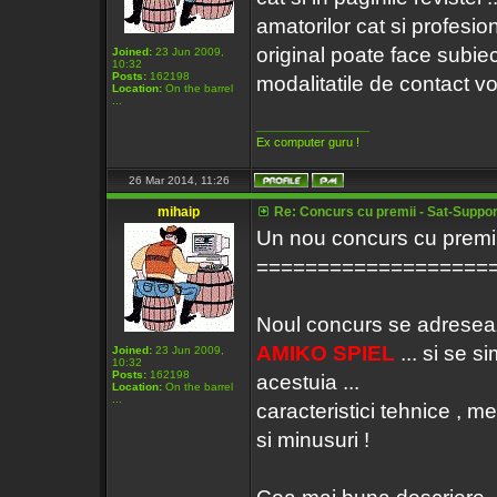
amatorilor cat si profesio
original poate face subiect
Joined:
23 Jun 2009,
10:32
Posts:
162198
modalitatile de contact vor
Location:
On the barrel
...
_________________
Ex computer guru !
26 Mar 2014, 11:26
mihaip
Re: Concurs cu premii - Sat-Support
Un nou concurs cu premii 
===================
Noul concurs se adreseaza
AMIKO SPIEL
... si se 
Joined:
23 Jun 2009,
10:32
Posts:
162198
acestuia ...
Location:
On the barrel
...
caracteristici tehnice , me
si minusuri !