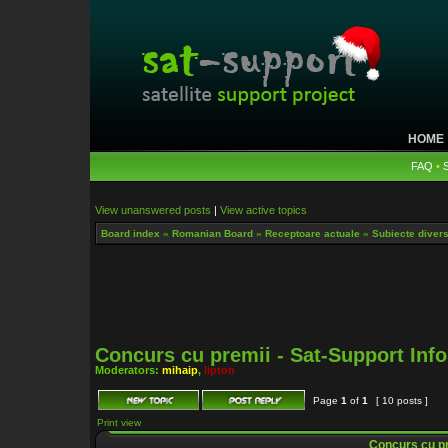
HOME
FAQ
•
View unanswered posts
|
View active topics
Board index
»
Romanian Board
»
Receptoare actuale
»
Subiecte diverse
Concurs cu premii - Sat-Support Info
Moderators:
mihaip
,
lipton
Page
1
of
1
[ 10 posts ]
Print view
Concurs cu pre