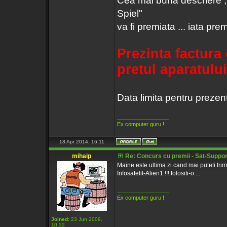
Cea mai buna descriere ,
Spiel"
va fi premiata ... iata prem
Prezinta factura 
pretul aparatului
Data limita pentru prezent
_________________
Ex computer guru !
18 Apr 2014, 16:11
mihaip
Re: Concurs cu premii - Sat-Support
Maine este ultima zi cand mai puteti tri
Infosatelit-Alien1 !!! folositi-o ...
_________________
Ex computer guru !
Joined:
23 Jun 2009,
10:32