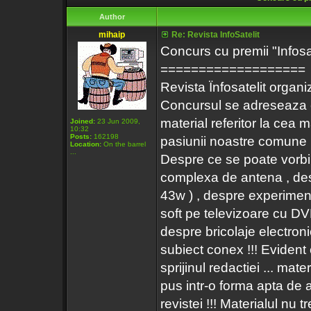
Author
mihaip
Re: Revista InfoSatelit
Concurs cu premii "Infosat
===================
Revista Ïnfosatelit organi
Concursul se adreseaza cit
material referitor la cea
Joined:
23 Jun 2009,
10:32
Posts:
162198
pasiunii noastre comune ...
Location:
On the barrel
...
Despre ce se poate vorbi i
complexa de antena , despr
43w ) , despre experimen
soft pe televizoare cu 
despre bricolaje electroni
subiect conex !!! Evident
sprijinul redactiei ... mater
pus intr-o forma apta de a 
revistei !!! Materialul nu