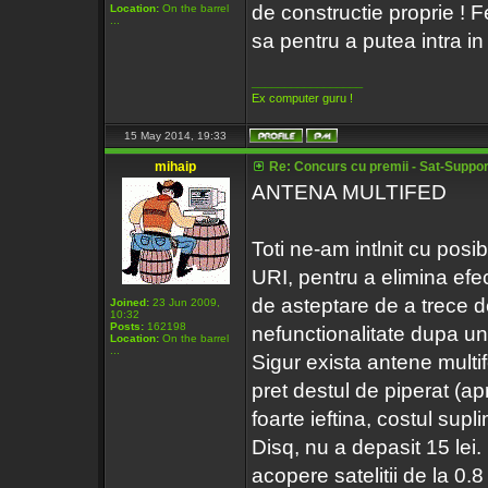
de constructie proprie ! Fe
Location:
On the barrel
...
sa pentru a putea intra in
_________________
Ex computer guru !
15 May 2014, 19:33
mihaip
Re: Concurs cu premii - Sat-Support
ANTENA MULTIFED
Toti ne-am intlnit cu pos
URI, pentru a elimina efe
de asteptare de a trece de 
Joined:
23 Jun 2009,
10:32
Posts:
162198
nefunctionalitate dupa un
Location:
On the barrel
...
Sigur exista antene multi
pret destul de piperat (ap
foarte ieftina, costul sup
Disq, nu a depasit 15 lei.
acopere satelitii de la 0.