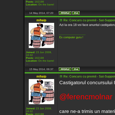
Posts:
162198
Location:
On the barrel
...
14 May 2014, 07:20
mihaip
Re: Concurs cu premii - Sat-Support
Azi la ora 18 voi face anuntul castigatorul
_________________
Ex computer guru !
Joined:
23 Jun 2009,
10:32
Posts:
162198
Location:
On the barrel
...
15 May 2014, 06:37
mihaip
Re: Concurs cu premii - Sat-Support
Castigatorul concursului I
@ferencmolnar
Joined:
23 Jun 2009,
care ne-a trimis un mater
10:32
Posts:
162198