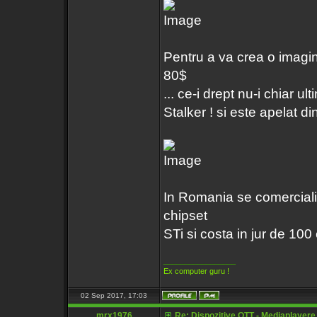
Pentru a va crea o imagi
80$
... ce-i drept nu-i chiar 
Stalker ! si este apelat din
In Romania se comercia
chipset
STi si costa in jur de 100 
_________________
Ex computer guru !
02 Sep 2017, 17:03
mrx1976
Re: Dispozitive OTT - Mediaplayere