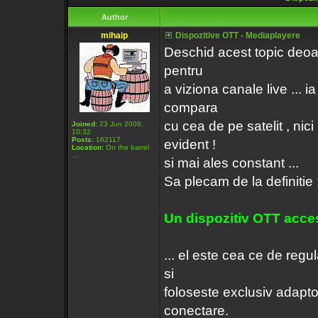
Author
mihaip
Dispozitive OTT - Mediaplayere
Deschid acest topic deoa
pentru
a viziona canale live ... 
compara
cu cea de pe satelit , nic
Joined:
23 Jun 2009,
10:32
Posts:
162117
evident !
Location:
On the barrel
...
si mai ales constant ...
Sa plecam de la definitie 
Un dispozitiv OTT acces
... el este cea ce de regu
si
foloseste exclusiv adapt
conectare.