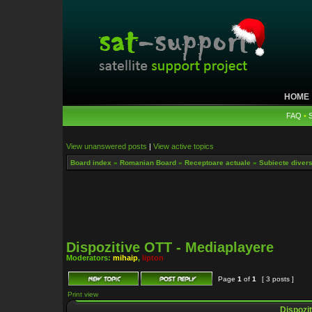
HOME
FAQ
•
View unanswered posts
|
View active topics
Board index
»
Romanian Board
»
Receptoare actuale
»
Subiecte diverse
Dispozitive OTT - Mediaplayere
Moderators:
mihaip
,
lipton
Page
1
of
1
[ 3 posts ]
Print view
Dispozit