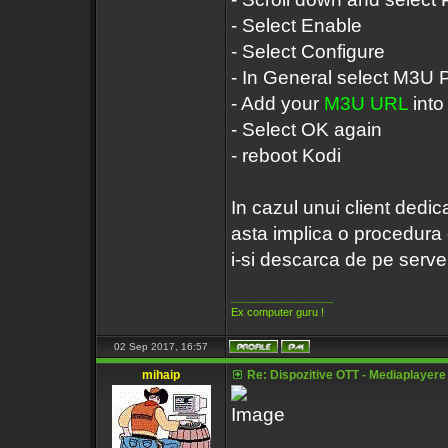
- Select Enable
- Select Configure
- In General select M3U 
- Add your
M3U URL
into
- Select OK again
- reboot Kodi
In cazul unui client dedi
asta implica o procedura 
i-si descarca de pe server
_________________
Ex computer guru !
02 Sep 2017, 16:57
mihaip
Re: Dispozitive OTT - Mediaplayere