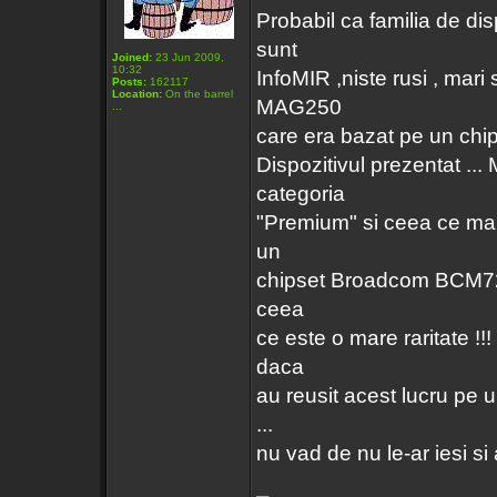
Probabil ca familia de di
sunt
Joined:
23 Jun 2009,
10:32
InfoMIR ,niste rusi , mari 
Posts:
162117
Location:
On the barrel
MAG250
...
care era bazat pe un chips
Dispozitivul prezentat ..
categoria
"Premium" si ceea ce ma f
un
chipset Broadcom BCM7252s
ceea
ce este o mare raritate !!
daca
au reusit acest lucru p
...
nu vad de nu le-ar iesi si a