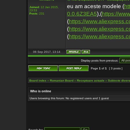
eu am aceste modele (
ht
Joined:
12 Jan 2015,
23:53
0.0.6Z3EA5
),(
https://ww
Posts:
231
(
https://www.aliexpress.
(
https://www.aliexpress.c
(
https://www.aliexpress.c
06 Sep 2017, 13:14
Display posts from previous:
Page
1
of
1
[ 3 posts ]
Board index
»
Romanian Board
»
Receptoare actuale
»
Subiecte diverse
Who is online
Users browsing this forum: No registered users and 1 guest
Search for: