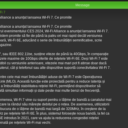
Message
Fi 7
Alliance a anunțat lansarea Wi-Fi 7. Ce promite
Alliance a anunțat lansarea Wi-Fi 7. Ce promite
rul evenimentului CES 2024, Wi-Fi Alliance a anunțat lansarea Wi-Fi 7.
istem promite să fie de până la patru ori mai rapid decât versiunea
oară, Wi-Fi 6E, aducând o serie de îmbunătățiri semnificative, scrie
gazine.
7, sau IEEE 802.11be, susține viteze de până la 40Gbps, în comparație
ezele maxime de 10Gbps oferite de rețelele Wi-Fi 6E. Deși Wi-Fi 7 este
ibil cu versiunile anterioare, vitezele mai mari pot fi atinse doar dacă
outerul, cât și telefonul sau alte dispozitive suportă conectivitatea Wi-Fi 7.
ntre cele mai mari îmbunătățiri aduse de Wi-Fi 7 este Operațiunea
Link (MLO). Această funcție este proiectată pentru a reduce latența și
 a îmbunătăți stabilitatea rețelei Wi-Fi, permițând dispozitivelor să
ită simultan informații și date peste mai multe benzi de frecvență.
menea, Wi-Fi 7 vine cu suport pentru o lățime de bandă a canalului mai
 care la rândul său mărește debitul pe o rețea. De asemenea, utilizatorii
 bucura de o lățime de bandă mai largă de 320MHz, în creștere de la
 pe rețelele Wi-Fi 6E. În plus, sistemul folosește noua bandă, la fel ca
6E introdus în 2021, care va ajuta la reducerea congestiei rețelei
inată pe rețelele Wi-Fi mai vechi.