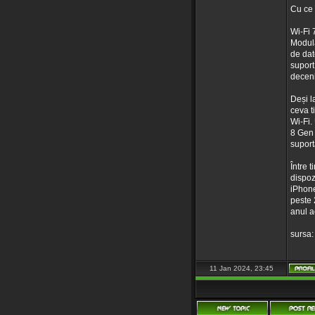
Cu ce 
Wi-Fi 
Modula
de dat
suport
deceni
Deși l
ceva t
Wi-Fi.
8 Gen 
suport
Între 
dispoz
iPhone
peste 
anul a
sursa:
11 Jan 2024, 23:45