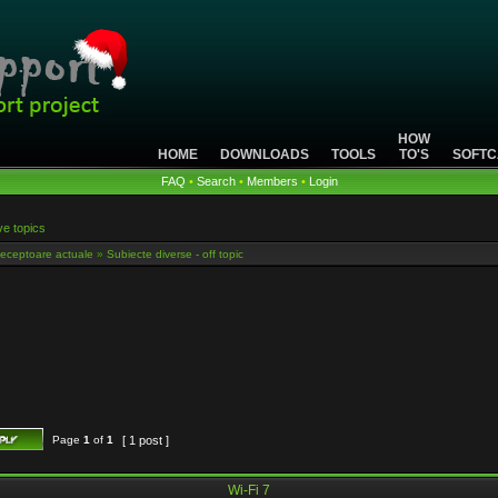
HOW
HOME
DOWNLOADS
TOOLS
TO'S
SOFTC
FAQ
•
Search
•
Members
•
Login
ve topics
eceptoare actuale
»
Subiecte diverse - off topic
Page
1
of
1
[ 1 post ]
Wi-Fi 7