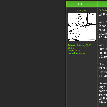
Author
cipryan
Wi-
Wi-Fi 
Wi-Fi 
În cad
Noul s
anteri
PC Ma
Wi-Fi 
Joined:
28 May 2017,
18:30
cu vit
Posts:
214
compat
Location:
ardeal
atât r
Una di
Multi-
pentru
transm
De ase
largă,
se vor
160MHz
Wi-Fi 
întâmp