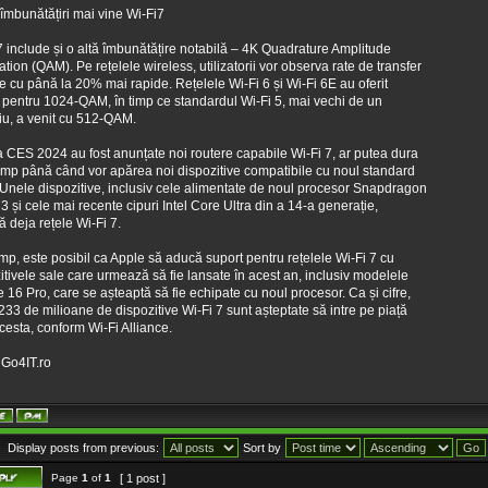
îmbunătățiri mai vine Wi-Fi7
7 include și o altă îmbunătățire notabilă – 4K Quadrature Amplitude
tion (QAM). Pe rețelele wireless, utilizatorii vor observa rate de transfer
e cu până la 20% mai rapide. Rețelele Wi-Fi 6 și Wi-Fi 6E au oferit
 pentru 1024-QAM, în timp ce standardul Wi-Fi 5, mai vechi de un
u, a venit cu 512-QAM.
a CES 2024 au fost anunțate noi routere capabile Wi-Fi 7, ar putea dura
imp până când vor apărea noi dispozitive compatibile cu noul standard
 Unele dispozitive, inclusiv cele alimentate de noul procesor Snapdragon
3 și cele mai recente cipuri Intel Core Ultra din a 14-a generație,
ă deja rețele Wi-Fi 7.
timp, este posibil ca Apple să aducă suport pentru rețelele Wi-Fi 7 cu
itivele sale care urmează să fie lansate în acest an, inclusiv modelele
 16 Pro, care se așteaptă să fie echipate cu noul procesor. Ca și cifre,
233 de milioane de dispozitive Wi-Fi 7 sunt așteptate să intre pe piață
cesta, conform Wi-Fi Alliance.
 Go4IT.ro
Display posts from previous:
Sort by
Page
1
of
1
[ 1 post ]