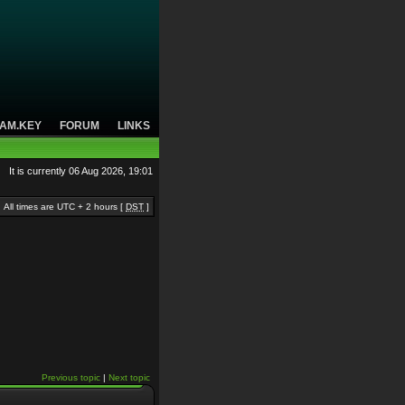
AM.KEY
FORUM
LINKS
It is currently 06 Aug 2026, 19:01
All times are UTC + 2 hours [
DST
]
Previous topic
|
Next topic