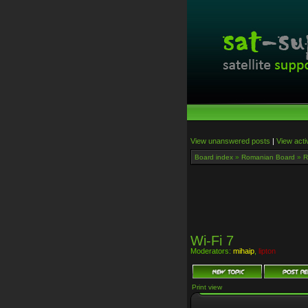
View unanswered posts
|
View acti
Board index
»
Romanian Board
»
R
Wi-Fi 7
Moderators:
mihaip
,
lipton
Print view