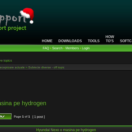
HOW
HOME
DOWNLOADS
TOOLS
TO'S
SOFTC
FAQ
•
Search
•
Members
•
Login
ve topics
eceptoare actuale
»
Subiecte diverse - off topic
sina pe hydrogen
Page
1
of
1
[ 1 post ]
Hyundai Nexo o masina pe hydrogen