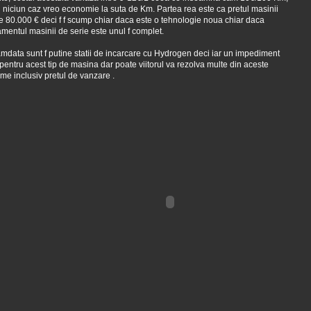
n niciun caz vreo economie la suta de Km. Partea rea este ca pretul masinii
e 80.000 € deci f f scump chiar daca este o tehnologie noua chiar daca
mentul masinii de serie este unul f complet.
data sunt f putine statii de incarcare cu Hydrogen deci iar un impediment
pentru acest tip de masina dar poate viitorul va rezolva multe din aceste
me inclusiv pretul de vanzare .