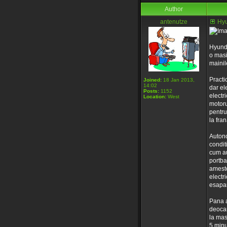
Author
antenutze
Hyu
Hyunda
o masi
mainil
Practi
Joined:
18 Jan 2013,
14:02
dar el
Posts:
1152
electr
Location:
West
motoru
pentru
la fran
Autono
condit
cum au
portba
ameste
electr
esapam
Pana a
deocam
la mas
5 minu