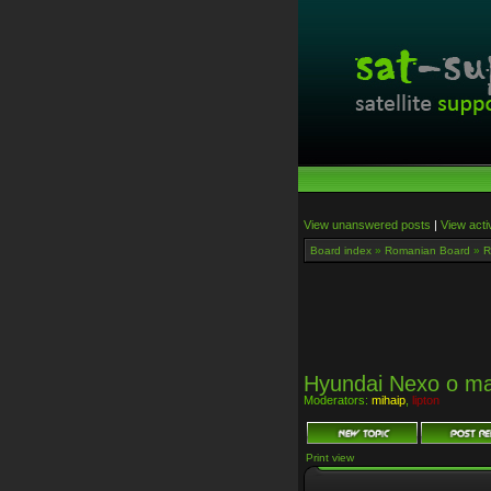
View unanswered posts
|
View acti
Board index
»
Romanian Board
»
R
Hyundai Nexo o ma
Moderators:
mihaip
,
lipton
Print view