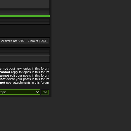
All times are UTC + 2 hours [
DST
]
annot
post new topics in this forum
cannot
reply to topics in this forum
cannot
edit your posts in this forum
nnot
delete your posts in this forum
not
post attachments in this forum