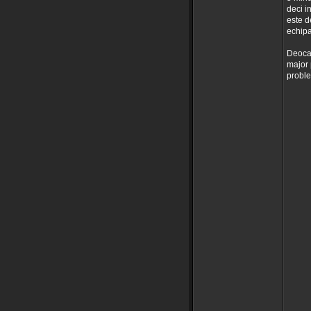
deci i
este d
echipa
Deocam
major 
proble