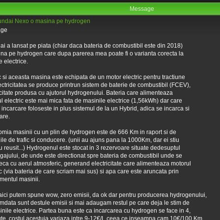
Message
ndai Nexo o masina pe hydrogen
i a lansat pe piata (chiar daca bateria de combustibil este din 2018)
na pe hydrogen care dupa parerea mea poate fi o varianta corecta la
e electrice.
c si aceasta masina este echipata de un motor electric pentru tractiune
ectricitatea se produce printrun sistem de baterie de combustibil (FCEV),
icitate produsa cu ajutorul hydrogenului. Bateria care alimenteaza
l electric este mai mica fata de masinile electrice (1,56kWh) dar care
 incarcare foloseste in plus sistemul de la un Hybrid, adica se incarca si
are.
mia masinii cu un plin de hydrogen este de 666 Km in raport si de
iile de trafic si conducere. (unii au ajuns pana la 1000Km, dar ei stiu
 reusit...) Hydrogenul este stocat in 3 rezervoare situate dedesuptul
gajului, de unde este directionat spre bateria de combustibil unde se
ca cu aerul atmosferic, generand electricitate care alimenteaza motorul
ic (via bateria de care scriam mai sus) si apa care este aruncata prin
entul masinii.
ici putem spune wow, zero emisii, da ok dar pentru producerea hydrogenului,
data sunt destule emisii si mai adaugam restul pe care deja le stim de
inile electrice. Partea buna este ca incarcarea cu hydrogen se face in 4,
te, costul acestuia variaza intre 9-12€/L ceea ce inseamna cam 10€/100 Km,