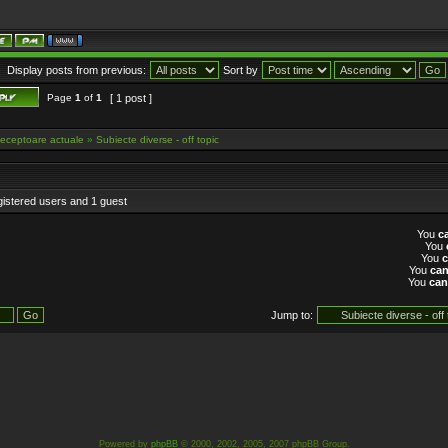
Display posts from previous:
Sort by
Page
1
of
1
[ 1 post ]
eceptoare actuale
»
Subiecte diverse - off topic
gistered users and 1 guest
You
c
You
You
You
ca
You
can
Jump to:
Powered by
phpBB
© 2000, 2002, 2005, 2007 phpBB Group.