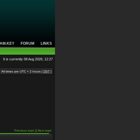
AM.KEY
FORUM
LINKS
It is currently 08 Aug 2026, 12:27
All times are UTC + 2 hours [
DST
]
Previous topic
|
Next topic