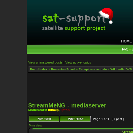
HOME
FAQ
•
View unanswered posts
|
View active topics
Board index
»
Romanian Board
»
Receptoare actuale
»
Wikipedia DVB
StreamMeNG - mediaserver
Moderators:
mihaip
,
lipton
Page
1
of
1
[ 1 post ]
Print view
Strea