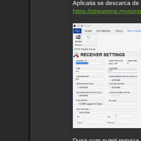
Aplicatia se descarca de a
https://streamme.mynonp
Dupa cum puteti remaca .