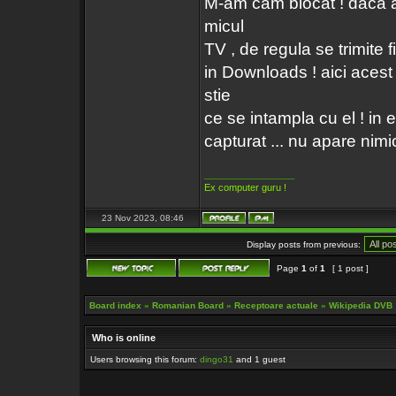
M-am cam blocat ! daca ac
micul
TV , de regula se trimite f
in Downloads ! aici acest
stie
ce se intampla cu el ! in
capturat ... nu apare nimic
_________________
Ex computer guru !
23 Nov 2023, 08:46
Display posts from previous:
Page
1
of
1
[ 1 post ]
Board index
»
Romanian Board
»
Receptoare actuale
»
Wikipedia DVB
Who is online
Users browsing this forum:
dingo31
and 1 guest