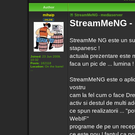
Author
mihaip
StreamMeNG - mediaserver
StreamMeNG - 
StreamMe NG este un sub
stapanesc !
actuala prezentare este m
Joined:
23 Jun 2009,
10:32
faca un pic de ... lumina !
Posts:
162118
Location:
On the barrel
...
StreamMeNG este o aplic
vostru
cam la fel cum o face Dre
activ si destul de multi
ce spun realizatorii ... "
WebIF"
programe de pe un recepto
ce este nou ! faptul ca po