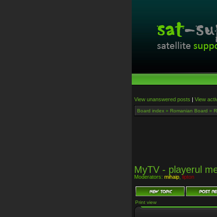
View unanswered posts
|
View acti
Board index
»
Romanian Board
»
R
MyTV - playerul me
Moderators:
mihaip
,
lipton
Print view