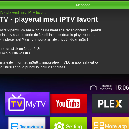
Message
V - playerul meu IPTV favorit
TV - playerul meu IPTV favorit
asta ? pentru ca are o logica de meniu de receptor clasic ! pentru
 intuitiv si are o serie de functii intalnite doar la playere pe bani !
mi place la el ? ca nu importa si liste .m3u8 ! doar .m3u !
ti pe un stick un folder /m3u
ti acolo lista voastra ...
ista este in format .m3u8 ... importati-o in VLC si apoi salavati-o
mat .m3u ! apoi o puneti la locul cu pricina !