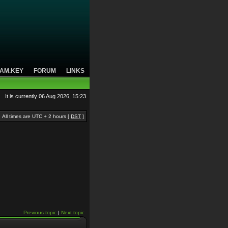
AM.KEY
FORUM
LINKS
It is currently 06 Aug 2026, 15:23
All times are UTC + 2 hours [
DST
]
Previous topic
|
Next topic