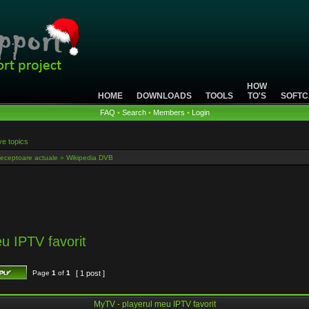
HOW
HOME
DOWNLOADS
TOOLS
TO'S
SOFTC
FAQ
•
Search
•
Members
•
Login
ve topics
eceptoare actuale
»
Wikipedia DVB
u IPTV favorit
Page
1
of
1
[ 1 post ]
MyTV - playerul meu IPTV favorit