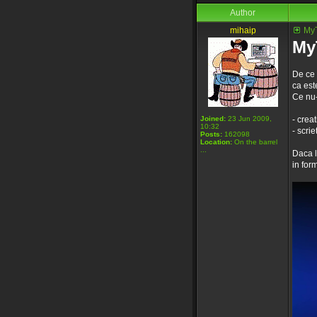
Author
mihaip
MyT
My
De ce 
ca este
Ce nu-
Joined:
23 Jun 2009,
- crea
10:32
- scrie
Posts:
162098
Location:
On the barrel
...
Daca l
in for