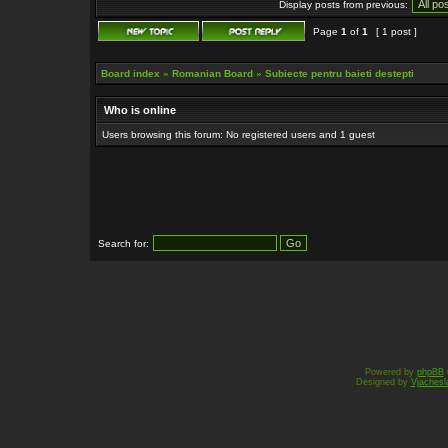
Display posts from previous:
Page
1
of
1
[ 1 post ]
Board index
»
Romanian Board
»
Subiecte pentru baieti destepti
Who is online
Users browsing this forum: No registered users and 1 guest
Search for:
Powered by
phpBB
Designed by
Vjachesl