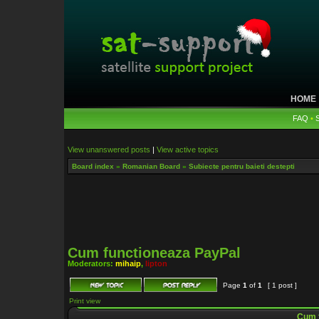
HOME
FAQ
•
View unanswered posts
|
View active topics
Board index
»
Romanian Board
»
Subiecte pentru baieti destepti
Cum functioneaza PayPal
Moderators:
mihaip
,
lipton
Page
1
of
1
[ 1 post ]
Print view
Cum f