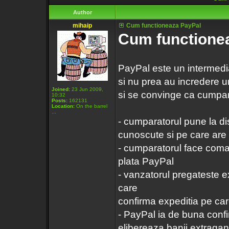
Author
mihaip
Cum functioneaza PayPal
Cum functione
PayPal este un intermedia
si nu prea au incredere unu
Joined:
23 Jun 2009,
si se convinge ca cumparat
10:32
Posts:
162131
Location:
On the barrel
...
- cumparatorul pune la dis
cunoscute si pe care are 
- cumparatorul face coman
plata PayPal
- vanzatorul pregateste e
care
confirma expeditia pe care
- PayPal ia de buna confir
elibereaza banii extragan