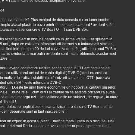
 ( FTA ) caz in care se folosesc receptoare universale.
in nou versatilul K1 Plus echipat de data aceasta cu un tuner combo ...
 simplu atasat placii de baza printr-un conector standard ! evident softul
pteaza situatiei concrete TV Box ( OTT ) sau DVB Box.
s acest subiect in discutie pentru ca in ultima vreme ... sa spunem in
 5 ani , dupa ce calitatea infrastructurii Internet s-a imbunatatit simtitor ,
a fiind intre primele 20 de tari ca viteza de trafic , utilitatea unui TV Box
 sa fie evidenta ... mai putin evidente sunt insa problemele acestui mod
izare ...
izatorul avand contract cu un furnizor de continut OTT are cam acelasi
ent ca utilizatorul actual de cablu digital ( DVB-C ) desi eu cred ca
din motive de trafic si stabilitate a furnizarii calitatea in OTT , judecata
bol rate ( SR ), este inferioara DVB-C
izatorul FTA este fie unul foarte econom fie un hobbyst al cautarii surselor
nale ... bune rele ... cum or fi ! el trebuie sa se astepte oricand ca sursa
i sa nu mai mearga azi ... iar calitatea este un subiect , de regula , in afara
i discutii !
ctor deloc de neglijat este distanta fizica intre sursa si TV Box ... surse
 de indepartate sunt in fapt inaccesibile !
ind un expert in acest subiect ... invit pe toata lumea la o discutie ! unii
 noi , prietenul Radu ... daca ar avea timp ne-ar putea spune multe !!!