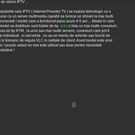
de istorie IPTV ...
eputurile sale IPTV ( Internet Provider TV ) se realiza tehnologic ca o
une ca un server multimedia capabil sa livreze un stream la mai multi
i conectati ! model care a functionat pana acum 4-5 ani ... Modul in care
model se distribuie sunt listele de tip
.m3u
o lista cu mai multe conexiuni ,
ula de tip RTM , la unul sau mai multe servere, conexiuni care pot fi
ite individual , in secventa , nu au un meniu de selectie sau functii de
l si folosesc de regula VLC in calitate de client. Acest model este unul
oric ! practic astazi nu mai este utilizat sau doar pentru necesitati
trative !