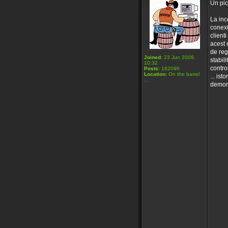
Un pic 
La inc
conexi
client
acest 
de reg
Joined:
23 Jun 2009,
stabil
10:32
contro
Posts:
162098
Location:
On the barrel
... ist
...
demons