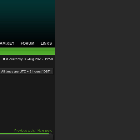
AM.KEY
FORUM
LINKS
It is currently 06 Aug 2026, 19:50
All times are UTC + 2 hours [
DST
]
Previous topic
|
Next topic