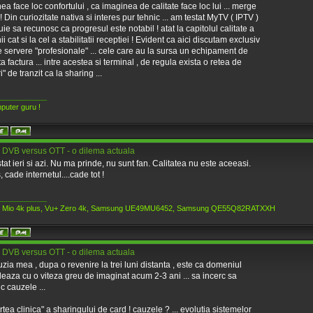
ea face loc confortului , ca imaginea de calitate face loc lui ... merge
! Din curiozitate nativa si interes pur tehnic ... am testat MyTV ( IPTV )
buie sa recunosc ca progresul este notabil ! atat la capitolul calitate a
i cat si la cel a stabilitatii receptiei ! Evident ca aici discutam exclusiv
 servere "profesionale" ... cele care au la sursa un echipament de
a factura ... intre acestea si terminal , de regula exista o retea de
" de tranzit ca la sharing ...
____________
puter guru !
 DVB versus OTT - o dilema actuala
tat ieri si azi. Nu ma prinde, nu sunt fan. Calitatea nu este aceeasi.
, cade internetul....cade tot !
____________
n Mio 4k plus, Vu+ Zero 4k, Samsung UE49MU6452, Samsung QE55Q82RATXXH
 DVB versus OTT - o dilema actuala
zia mea , dupa o revenire la trei luni distanta , este ca domeniul
eaza cu o viteza greu de imaginat acum 2-3 ani ... sa incerc sa
ic cauzele ...
rtea clinica" a sharingului de card ! cauzele ? ... evolutia sistemelor