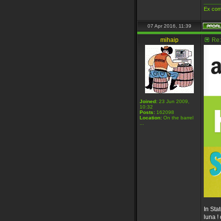
_____
Ex com
07 Apr 2016, 11:39
mihaip
Re:
Joined:
23 Jun 2009,
10:32
Posts:
162098
Location:
On the barrel
...
In Sta
luna ! 