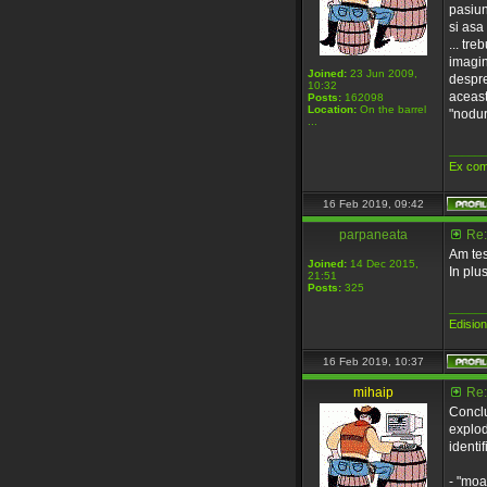
pasiun
si asa 
... tre
imagini
Joined:
23 Jun 2009,
despre
10:32
aceast
Posts:
162098
Location:
On the barrel
"noduri
...
_____
Ex com
16 Feb 2019, 09:42
parpaneata
Re:
Am tes
Joined:
14 Dec 2015,
In plus
21:51
Posts:
325
_____
Edisio
16 Feb 2019, 10:37
mihaip
Re:
Conclu
explod
identif
- "moa