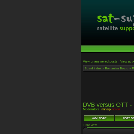
View unanswered posts
|
View acti
Board index
»
Romanian Board
»
R
DVB versus OTT - 
Moderators:
mihaip
,
lipton
Print view