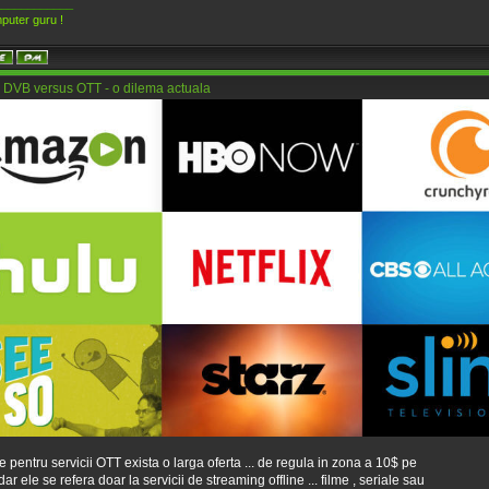
____________
puter guru !
 DVB versus OTT - o dilema actuala
te pentru servicii OTT exista o larga oferta ... de regula in zona a 10$ pe
dar ele se refera doar la servicii de streaming offline ... filme , seriale sau