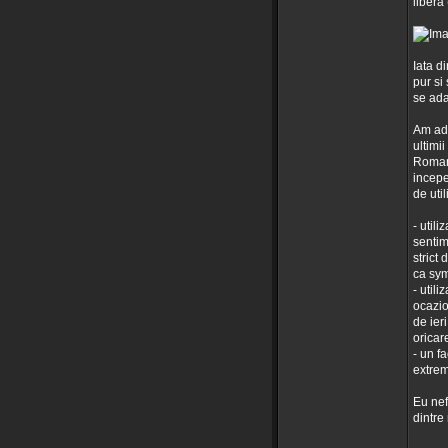
libera
Iata d
pur si
se ada
Am adu
ultimii
Romani
incepe
de util
- util
sentim
strict 
ca sym
- util
ocazio
de ier
oricare
- un fa
extrem
Eu nefi
dintre