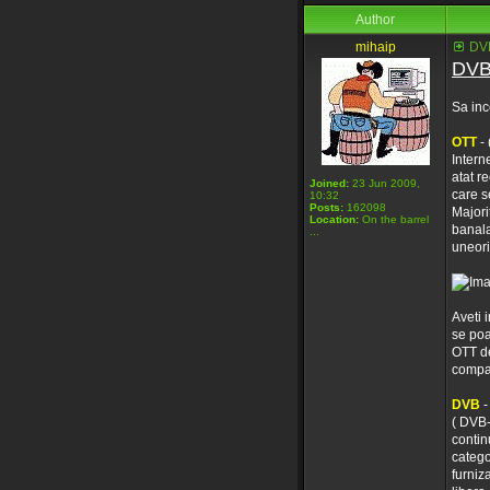
Author
mihaip
DVB
DVB
Sa inc
OTT
- 
Intern
atat r
Joined:
23 Jun 2009,
care se
10:32
Posts:
162098
Majori
Location:
On the barrel
banala
...
uneori
Aveti 
se poa
OTT de
compat
DVB
-
( DVB-
contin
catego
furniz