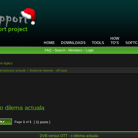
HOW
HOME
DOWNLOADS
TOOLS
TO'S
SOFTC
FAQ
•
Search
•
Members
•
Login
ve topics
eceptoare actuale
»
Subiecte diverse - off topic
o dilema actuala
Page
1
of
1
[ 11 posts ]
DVB versus OTT - o dilema actuala