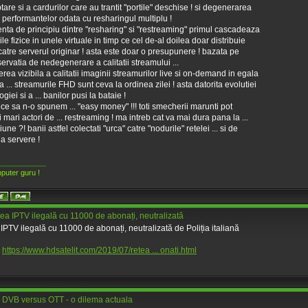
ptare si a cardurilor care au trantit "portile" deschise ! si degenerarea
 performantelor odata cu resharingul multiplu !
renta de principiu dintre "resharing" si "restreaming" primul cascadeaza
ile fizice in unele virtuale in timp ce cel de-al doilea doar distribuie
 catre serverul originar ! asta este doar o presupunere ! bazata pe
ervatia de nedegenerare a calitatii streamului ...
terea vizibila a calitatii imaginii streamurilor live si on-demand in egala
 ... streamurile FHD sunt ceva la ordinea zilei ! asta datorita evolutiei
giei si a ... banilor pusi la bataie !
e ce sa n-o spunem ... "easy money" !!! toti smecherii marunti pot
 mari actori de ... restreaming ! ma intreb cat va mai dura pana la ...
une ?! banii astfel colectati "urca" catre "nodurile" retelei ... si de
la servere !
____________
puter guru !
ea IPTV ilegală cu 11000 de abonați, neutralizată
IPTV ilegală cu 11000 de abonați, neutralizată de Poliția italiană
:
https://www.hdsatelit.com/2019/07/retea ... onati.html
 DVB versus OTT - o dilema actuala