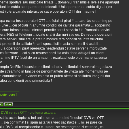
ente sportive sau muzicale fimate ... domeniul transmisiei live este apanajul
ziunii in cablu care pare de neinlocuit ! Unii operatori de cablu digital ( ex.
t ) ofera canale interactive catre operatorii OTT din imagine !
pa exista insa operatori OTT ... oficiali si pirat !!! ... care fac streaming pe
Live ... cei oficiali in anumite conditii de calitate garantata ... acoperind
n care infrastructura Internet permite acest serviciu ! In Romania servicii
era INES si Telekom ... poate si altii dar nu-i stiu eu. De regula operatorii
fera servicii similare la preturi modice fara conditii de infrastructura
i pretentii de calitate ! marii specialisti in asta sunt rusii si arabii ...
ula operatorii pirat opereaza headenduri ( statie server ) improvizate
t ca firmware ... cat si ca resurse hard ! la asta daca adugati un client
eaming IPTV facut de un amator ... rezultatul este o permanenta sursa
i !
mplu NetFlix foloseste un client adaptiv ... clientul si serverul negociaza
 de streaming in functie de performantele de viteza ale momentului pe
de comunicatie ... evident ca asta ar putea afecta si calitatea imaginii dar
itatea conexiunii este primordiala !
____________
puter guru !
 DVB versus OTT - o dilema actuala
chis acest topic cu trei ani in urma ... intuind "meciul" DVB vs. OTT
... s-a confirmat ! si spun asta fara vreo satisfactie ... mi se pare ca
ul DVB , al receptoarelor cu tuner , se restrange pe zi ce trece , ca