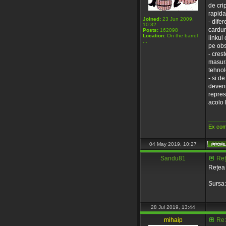
de cri
rapida
Joined:
23 Jun 2009,
- dife
10:32
cardur
Posts:
162098
Location:
On the barrel
linkul
...
pe obs
- cres
masura
tehnolo
- si d
deveni
represi
acolo 
_____
Ex com
04 May 2019, 10:27
Sandu81
Reț
Rețea 
Sursa
28 Jul 2019, 13:44
mihaip
Re: