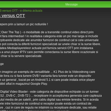
Message
 versus OTT - o dilema actuala
 versus OTT
epem prin a lamuri un pic notiunile !
( Over The Top ) - o modalitate de a transmite continut video direct prin
et fara intermediari ! in realitatea categoria este un pic mai larga si include
ecptoarele dedicate ale anumitor furnizori de continut cat si cele universale
 pot conecta la diferiti furnizori specializati iar unele chiar si la surse libere.
tatea Mediaplayereleor actuale pot furniza servicii OTT prin instalarea
 a unui player IPTV care permite conectarea la surse libere ocazionale si
 chiar si la servere specializate.
in imagine un exemplu de versatilitate ... K1 Plus de la Videostrong care
te livra cu si fara tunere DVB ! varianta fara tunner este un dispozitiv
 uz general , bazat pe un Android 5.1 si care poate instala orice player
ibil aflat in magazinul Google Play.
 Digital Video Blaster - este categoria de dispozitive echipate cu un tunner
S2 , DVB-C , DVB-T2 ) ... receptoare in acceptiunea generala care capteaza
utul media de pe satelit , prin cablu digital sau emisie terestra. Si in acesta
rie intre furnizorul de continut si receptor poate exista un contract de
are , caz in care de regula ne intalnim cu receptoare dedicate, sau relatie