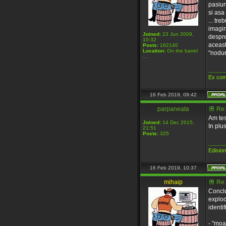
pasiun
si asa 
... tre
imagini
Joined:
23 Jun 2009,
despre
10:32
aceast
Posts:
162140
Location:
On the barrel
"noduri
...
_____
Ex com
16 Feb 2019, 09:42
parpaneata
Re:
Am tes
Joined:
14 Dec 2015,
In plus
21:51
Posts:
325
_____
Edisio
16 Feb 2019, 10:37
mihaip
Re:
Conclu
explod
identif
- "moa