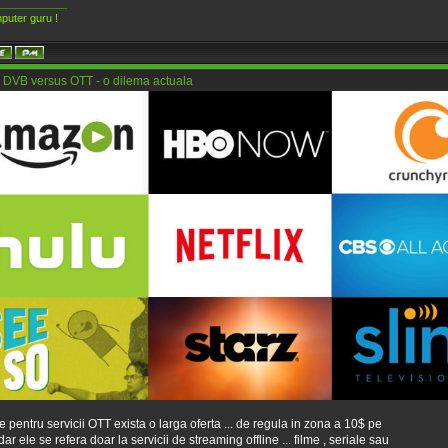
____________
puter guru !
 DVB versus OTT - o dilema actuala
te pentru servicii OTT exista o larga oferta ... de regula in zona a 10$ pe
dar ele se refera doar la servicii de streaming offline ... filme , seriale sau