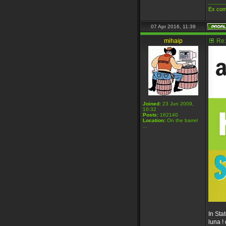
_____
Ex com
07 Apr 2016, 11:39
mihaip
Re:
Joined:
23 Jun 2009,
10:32
Posts:
162140
Location:
On the barrel
...
In Sta
luna ! 