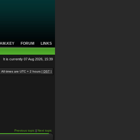
AM.KEY
FORUM
LINKS
It is currently 07 Aug 2026, 15:39
All times are UTC + 2 hours [
DST
]
Previous topic
|
Next topic