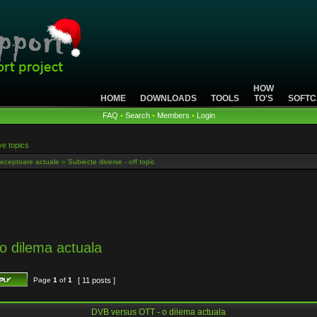
HOW
HOME
DOWNLOADS
TOOLS
TO'S
SOFTC
FAQ
•
Search
•
Members
•
Login
ve topics
eceptoare actuale
»
Subiecte diverse - off topic
o dilema actuala
Page
1
of
1
[ 11 posts ]
DVB versus OTT - o dilema actuala