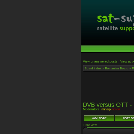
View unanswered posts
|
View acti
Board index
»
Romanian Board
»
R
DVB versus OTT - 
Moderators:
mihaip
,
lipton
Print view