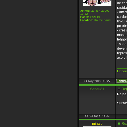
de cri
rapida
Joined:
23 Jun 2009,
- dife
10:32
cardur
Posts:
162140
Location:
On the barrel
linkul
...
pe obs
- cres
masura
tehnolo
- si d
deveni
represi
acolo 
_____
Ex com
04 May 2019, 10:27
Sandu81
Reț
Rețea 
Sursa
28 Jul 2019, 13:44
mihaip
Re: