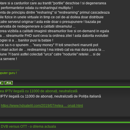
ptare si a cardurilor care au trantit "portile" deschise ! si degenerarea
 performantelor odata cu resharingul multiplu !
renta de principiu dintre "resharing" si "restreaming" primul cascadeaza
ile fizice in unele virtuale in timp ce cel de-al doilea doar distribuie
 catre serverul originar ! asta este doar o presupunere ! bazata pe
ervatia de nedegenerare a calitatii streamului ...
terea vizibila a calitatii imaginii streamurilor live si on-demand in egala
 ... streamurile FHD sunt ceva la ordinea zilei ! asta datorita evolutiei
giei si a ... banilor pusi la bataie !
e ce sa n-o spunem ... "easy money" !!! toti smecherii marunti pot
 mari actori de ... restreaming ! ma intreb cat va mai dura pana la ...
une ?! banii astfel colectati "urca" catre "nodurile" retelei ... si de
la servere !
____________
puter guru !
ea IPTV ilegală cu 11000 de abonați, neutralizată
IPTV ilegală cu 11000 de abonați, neutralizată de Poliția italiană
:
https://www.hdsatelit.com/2019/07/retea ... onati.html
 DVB versus OTT - o dilema actuala