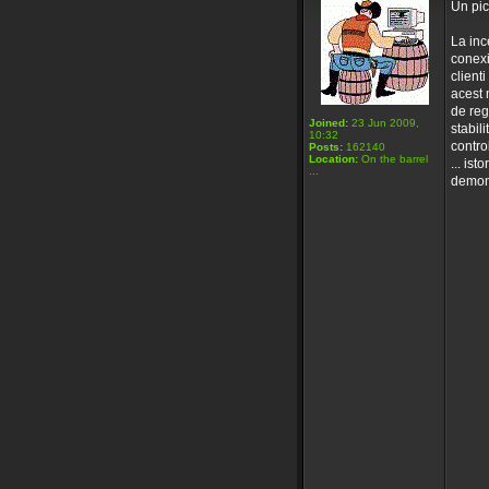
Un pic 
La inc
conexi
client
acest 
de reg
Joined:
23 Jun 2009,
stabil
10:32
contro
Posts:
162140
Location:
On the barrel
... ist
...
demons