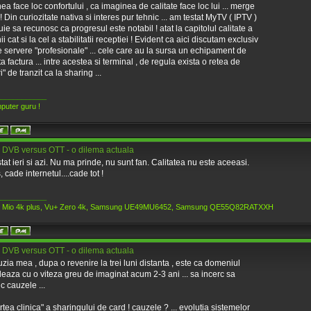
ea face loc confortului , ca imaginea de calitate face loc lui ... merge
! Din curiozitate nativa si interes pur tehnic ... am testat MyTV ( IPTV )
buie sa recunosc ca progresul este notabil ! atat la capitolul calitate a
i cat si la cel a stabilitatii receptiei ! Evident ca aici discutam exclusiv
 servere "profesionale" ... cele care au la sursa un echipament de
a factura ... intre acestea si terminal , de regula exista o retea de
" de tranzit ca la sharing ...
____________
puter guru !
 DVB versus OTT - o dilema actuala
tat ieri si azi. Nu ma prinde, nu sunt fan. Calitatea nu este aceeasi.
, cade internetul....cade tot !
____________
n Mio 4k plus, Vu+ Zero 4k, Samsung UE49MU6452, Samsung QE55Q82RATXXH
 DVB versus OTT - o dilema actuala
zia mea , dupa o revenire la trei luni distanta , este ca domeniul
eaza cu o viteza greu de imaginat acum 2-3 ani ... sa incerc sa
ic cauzele ...
rtea clinica" a sharingului de card ! cauzele ? ... evolutia sistemelor