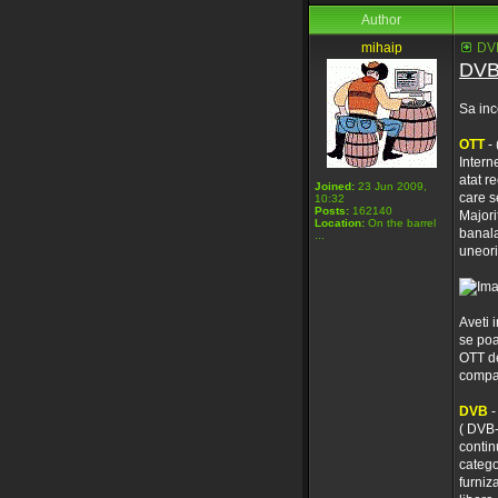
Author
mihaip
DVB
DVB
Sa inc
OTT
- 
Intern
atat r
Joined:
23 Jun 2009,
care se
10:32
Posts:
162140
Majori
Location:
On the barrel
banala
...
uneori
Aveti 
se poa
OTT de
compat
DVB
-
( DVB-
contin
catego
furniz