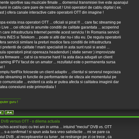
ente sportive sau muzicale fimate ... domeniul transmisiei live este apanajul
ziunii in cablu care pare de neinlocuit ! Unii operatori de cablu digital ( ex.
t ) ofera canale interactive catre operatorii OTT din imagine !
pa exista insa operatori OTT ... oficiali si pirat !!! ... care fac streaming pe
Live ... cei oficiali in anumite conditii de calitate garantata ... acoperind
n care infrastructura Internet permite acest serviciu ! In Romania servicii
era INES si Telekom ... poate si altii dar nu-i stiu eu. De regula operatorii
fera servicii similare la preturi modice fara conditii de infrastructura
i pretentii de calitate ! marii specialisti in asta sunt rusii si arabii ...
ula operatorii pirat opereaza headenduri ( statie server ) improvizate
t ca firmware ... cat si ca resurse hard ! la asta daca adugati un client
eaming IPTV facut de un amator ... rezultatul este o permanenta sursa
i !
mplu NetFlix foloseste un client adaptiv ... clientul si serverul negociaza
 de streaming in functie de performantele de viteza ale momentului pe
de comunicatie ... evident ca asta ar putea afecta si calitatea imaginii dar
itatea conexiunii este primordiala !
____________
puter guru !
 DVB versus OTT - o dilema actuala
chis acest topic cu trei ani in urma ... intuind "meciul" DVB vs. OTT
... s-a confirmat ! si spun asta fara vreo satisfactie ... mi se pare ca
ul DVB , al receptoarelor cu tuner , se restrange pe zi ce trece , ca