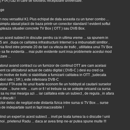
 ( FTA ) caz in care se folosesc receptoare universale.
in nou versatilul K1 Plus echipat de data aceasta cu un tuner combo ...
 simplu atasat placii de baza printr-un conector standard ! evident softul
pteaza situatiei concrete TV Box ( OTT ) sau DVB Box.
s acest subiect in discutie pentru ca in ultima vreme ... sa spunem in
 5 ani , dupa ce calitatea infrastructurii Internet s-a imbunatatit simtitor ,
a fiind intre primele 20 de tari ca viteza de trafic , utilitatea unui TV Box
 sa fie evidenta ... mai putin evidente sunt insa problemele acestui mod
izare ...
izatorul avand contract cu un furnizor de continut OTT are cam acelasi
ent ca utilizatorul actual de cablu digital ( DVB-C ) desi eu cred ca
din motive de trafic si stabilitate a furnizarii calitatea in OTT , judecata
bol rate ( SR ), este inferioara DVB-C
izatorul FTA este fie unul foarte econom fie un hobbyst al cautarii surselor
nale ... bune rele ... cum or fi ! el trebuie sa se astepte oricand ca sursa
i sa nu mai mearga azi ... iar calitatea este un subiect , de regula , in afara
i discutii !
ctor deloc de neglijat este distanta fizica intre sursa si TV Box ... surse
 de indepartate sunt in fapt inaccesibile !
ind un expert in acest subiect ... invit pe toata lumea la o discutie ! unii
 noi , prietenul Radu ... daca ar avea timp ne-ar putea spune multe !!!