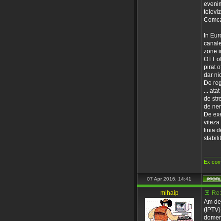
evenim
televi
Comcas
In Euro
canale 
zone i
OTT of
pirat o
dar nic
De reg
... ata
de str
de nerv
De exe
viteza
linia 
stabil
_____
Ex com
07 Apr 2016, 14:41
mihaip
Re:
Am des
(IPTV) 
domeni