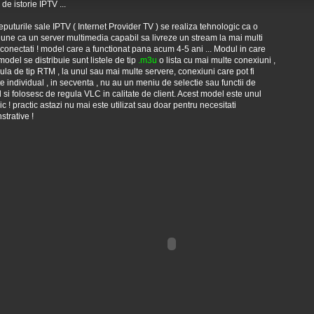
de istorie IPTV ...
eputurile sale IPTV ( Internet Provider TV ) se realiza tehnologic ca o
une ca un server multimedia capabil sa livreze un stream la mai multi
i conectati ! model care a functionat pana acum 4-5 ani ... Modul in care
model se distribuie sunt listele de tip
.m3u
o lista cu mai multe conexiuni ,
ula de tip RTM , la unul sau mai multe servere, conexiuni care pot fi
ite individual , in secventa , nu au un meniu de selectie sau functii de
l si folosesc de regula VLC in calitate de client. Acest model este unul
oric ! practic astazi nu mai este utilizat sau doar pentru necesitati
trative !