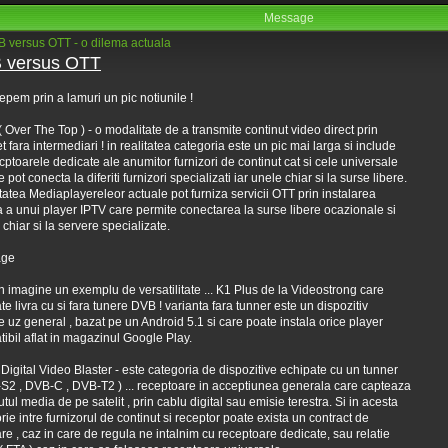
Message
 versus OTT - o dilema actuala
 versus OTT
epem prin a lamuri un pic notiunile !
( Over The Top ) - o modalitate de a transmite continut video direct prin
et fara intermediari ! in realitatea categoria este un pic mai larga si include
ecptoarele dedicate ale anumitor furnizori de continut cat si cele universale
 pot conecta la diferiti furnizori specializati iar unele chiar si la surse libere.
tatea Mediaplayereleor actuale pot furniza servicii OTT prin instalarea
 a unui player IPTV care permite conectarea la surse libere ocazionale si
 chiar si la servere specializate.
in imagine un exemplu de versatilitate ... K1 Plus de la Videostrong care
te livra cu si fara tunere DVB ! varianta fara tunner este un dispozitiv
 uz general , bazat pe un Android 5.1 si care poate instala orice player
ibil aflat in magazinul Google Play.
 Digital Video Blaster - este categoria de dispozitive echipate cu un tunner
S2 , DVB-C , DVB-T2 ) ... receptoare in acceptiunea generala care capteaza
utul media de pe satelit , prin cablu digital sau emisie terestra. Si in acesta
rie intre furnizorul de continut si receptor poate exista un contract de
are , caz in care de regula ne intalnim cu receptoare dedicate, sau relatie