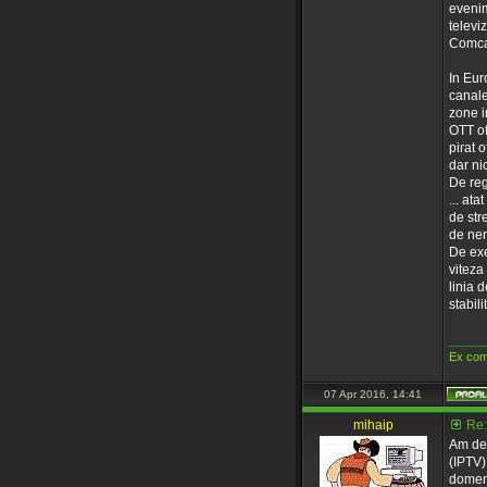
evenim
televi
Comcas
In Euro
canale 
zone i
OTT of
pirat o
dar nic
De reg
... ata
de str
de nerv
De exe
viteza
linia 
stabil
_____
Ex com
07 Apr 2016, 14:41
mihaip
Re:
Am des
(IPTV) 
domeni