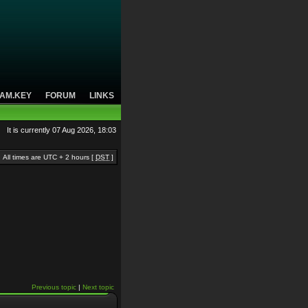
AM.KEY
FORUM
LINKS
It is currently 07 Aug 2026, 18:03
All times are UTC + 2 hours [
DST
]
Previous topic
|
Next topic