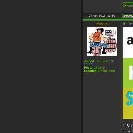
_____
Ex com
07 Apr 2016, 11:39
mihaip
Re:
Joined:
23 Jun 2009,
10:32
Posts:
162140
Location:
On the barrel
...
In Sta
luna ! 