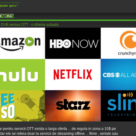
____________
puter guru !
 DVB versus OTT - o dilema actuala
te pentru servicii OTT exista o larga oferta ... de regula in zona a 10$ pe
dar ele se refera doar la servicii de streaming offline ... filme , seriale sau