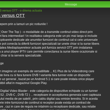
Message
 versus OTT - o dilema actuala
 versus OTT
epem prin a lamuri un pic notiunile !
( Over The Top ) - o modalitate de a transmite continut video direct prin
et fara intermediari ! in realitatea categoria este un pic mai larga si include
ecptoarele dedicate ale anumitor furnizori de continut cat si cele universale
 pot conecta la diferiti furnizori specializati iar unele chiar si la surse libere.
tatea Mediaplayereleor actuale pot furniza servicii OTT prin instalarea
 a unui player IPTV care permite conectarea la surse libere ocazionale si
 chiar si la servere specializate.
in imagine un exemplu de versatilitate ... K1 Plus de la Videostrong care
te livra cu si fara tunere DVB ! varianta fara tunner este un dispozitiv
 uz general , bazat pe un Android 5.1 si care poate instala orice player
ibil aflat in magazinul Google Play.
 Digital Video Blaster - este categoria de dispozitive echipate cu un tunner
S2 , DVB-C , DVB-T2 ) ... receptoare in acceptiunea generala care capteaza
utul media de pe satelit , prin cablu digital sau emisie terestra. Si in acesta
rie intre furnizorul de continut si receptor poate exista un contract de
are , caz in care de regula ne intalnim cu receptoare dedicate, sau relatie