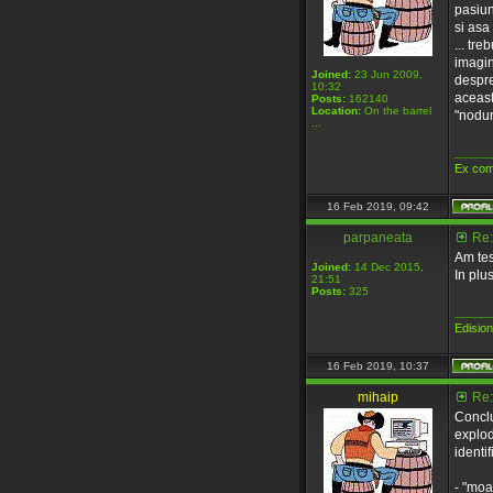
pasiun
si asa 
... tre
imagini
Joined:
23 Jun 2009,
despre
10:32
aceast
Posts:
162140
Location:
On the barrel
"noduri
...
_____
Ex com
16 Feb 2019, 09:42
parpaneata
Re:
Am tes
Joined:
14 Dec 2015,
In plus
21:51
Posts:
325
_____
Edisio
16 Feb 2019, 10:37
mihaip
Re:
Conclu
explod
identif
- "moa