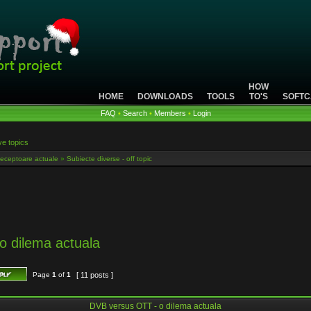
HOW
HOME
DOWNLOADS
TOOLS
TO'S
SOFTC
FAQ
•
Search
•
Members
•
Login
ve topics
eceptoare actuale
»
Subiecte diverse - off topic
o dilema actuala
Page
1
of
1
[ 11 posts ]
DVB versus OTT - o dilema actuala