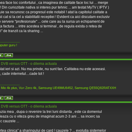
ea face loc confortului , ca imaginea de calitate face loc lui ... merge
! Din curiozitate nativa si interes pur tehnic ... am testat MyTV ( IPTV )
buie sa recunosc ca progresul este notabil ! atat la capitolul calitate a
i cat si la cel a stabilitatii receptiei ! Evident ca aici discutam exclusiv
 servere "profesionale" ... cele care au la sursa un echipament de
a factura ... intre acestea si terminal , de regula exista o retea de
" de tranzit ca la sharing ...
____________
puter guru !
 DVB versus OTT - o dilema actuala
tat ieri si azi. Nu ma prinde, nu sunt fan. Calitatea nu este aceeasi.
, cade internetul....cade tot !
____________
n Mio 4k plus, Vu+ Zero 4k, Samsung UE49MU6452, Samsung QE55Q82RATXXH
 DVB versus OTT - o dilema actuala
zia mea , dupa o revenire la trei luni distanta , este ca domeniul
eaza cu o viteza greu de imaginat acum 2-3 ani ... sa incerc sa
ic cauzele ...
rtea clinica" a sharingului de card ! cauzele ? ... evolutia sistemelor