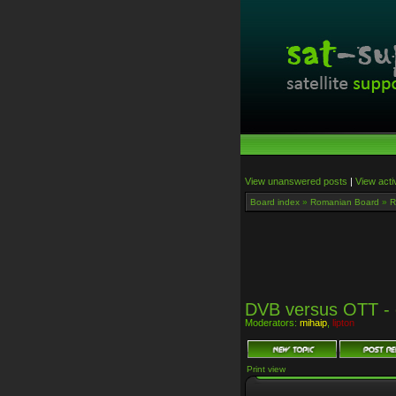
View unanswered posts
|
View acti
Board index
»
Romanian Board
»
R
DVB versus OTT - 
Moderators:
mihaip
,
lipton
Print view