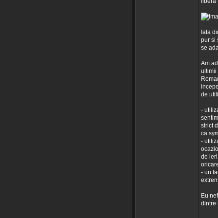
libera
Iata d
pur si
se ada
Am adu
ultimii
Romani
incepe
de util
- util
sentim
strict 
ca sym
- util
ocazio
de ier
oricare
- un fa
extrem
Eu nefi
dintre