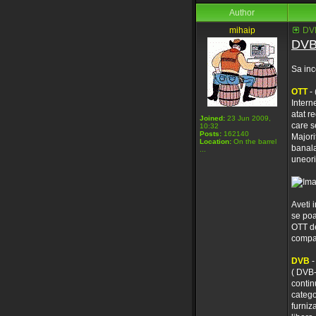
Author
mihaip
DVB
DVB
Sa inc
OTT
- 
Intern
atat r
Joined:
23 Jun 2009,
care se
10:32
Posts:
162140
Majori
Location:
On the barrel
banala
...
uneori
Aveti 
se poa
OTT de
compat
DVB
-
( DVB-
contin
catego
furniz