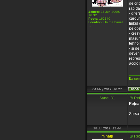
de cri
rapida
Joined:
23 Jun 2009,
- dife
10:32
cardur
Posts:
162140
Location:
On the barrel
linkul
...
pe obs
- cres
masura
tehnolo
- si d
deveni
represi
acolo 
_____
Ex com
04 May 2019, 10:27
Sandu81
Reț
Rețea 
Sursa
28 Jul 2019, 13:44
mihaip
Re: