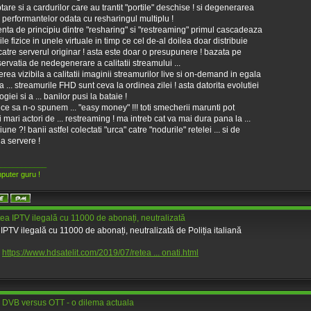
ptare si a cardurilor care au trantit "portile" deschise ! si degenerarea
 performantelor odata cu resharingul multiplu !
renta de principiu dintre "resharing" si "restreaming" primul cascadeaza
ile fizice in unele virtuale in timp ce cel de-al doilea doar distribuie
 catre serverul originar ! asta este doar o presupunere ! bazata pe
ervatia de nedegenerare a calitatii streamului ...
terea vizibila a calitatii imaginii streamurilor live si on-demand in egala
 ... streamurile FHD sunt ceva la ordinea zilei ! asta datorita evolutiei
giei si a ... banilor pusi la bataie !
e ce sa n-o spunem ... "easy money" !!! toti smecherii marunti pot
 mari actori de ... restreaming ! ma intreb cat va mai dura pana la ...
une ?! banii astfel colectati "urca" catre "nodurile" retelei ... si de
la servere !
____________
puter guru !
ea IPTV ilegală cu 11000 de abonați, neutralizată
IPTV ilegală cu 11000 de abonați, neutralizată de Poliția italiană
:
https://www.hdsatelit.com/2019/07/retea ... onati.html
 DVB versus OTT - o dilema actuala