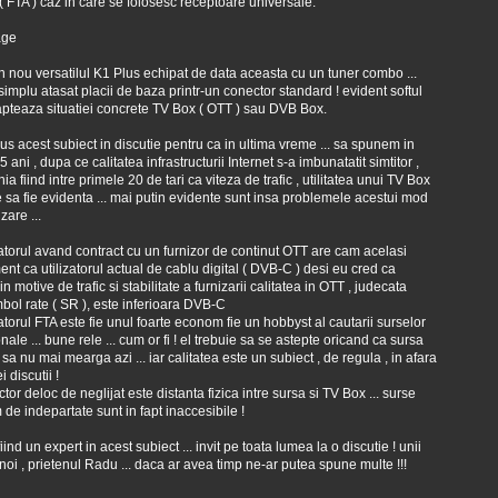
 ( FTA ) caz in care se folosesc receptoare universale.
in nou versatilul K1 Plus echipat de data aceasta cu un tuner combo ...
 simplu atasat placii de baza printr-un conector standard ! evident softul
pteaza situatiei concrete TV Box ( OTT ) sau DVB Box.
s acest subiect in discutie pentru ca in ultima vreme ... sa spunem in
 5 ani , dupa ce calitatea infrastructurii Internet s-a imbunatatit simtitor ,
a fiind intre primele 20 de tari ca viteza de trafic , utilitatea unui TV Box
 sa fie evidenta ... mai putin evidente sunt insa problemele acestui mod
izare ...
izatorul avand contract cu un furnizor de continut OTT are cam acelasi
ent ca utilizatorul actual de cablu digital ( DVB-C ) desi eu cred ca
din motive de trafic si stabilitate a furnizarii calitatea in OTT , judecata
bol rate ( SR ), este inferioara DVB-C
izatorul FTA este fie unul foarte econom fie un hobbyst al cautarii surselor
nale ... bune rele ... cum or fi ! el trebuie sa se astepte oricand ca sursa
i sa nu mai mearga azi ... iar calitatea este un subiect , de regula , in afara
i discutii !
ctor deloc de neglijat este distanta fizica intre sursa si TV Box ... surse
 de indepartate sunt in fapt inaccesibile !
ind un expert in acest subiect ... invit pe toata lumea la o discutie ! unii
 noi , prietenul Radu ... daca ar avea timp ne-ar putea spune multe !!!