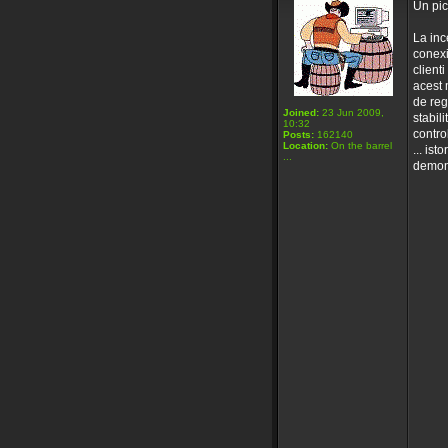
Un pic 
La inc
conexi
client
acest 
de reg
Joined:
23 Jun 2009,
stabil
10:32
contro
Posts:
162140
Location:
On the barrel
... ist
...
demons