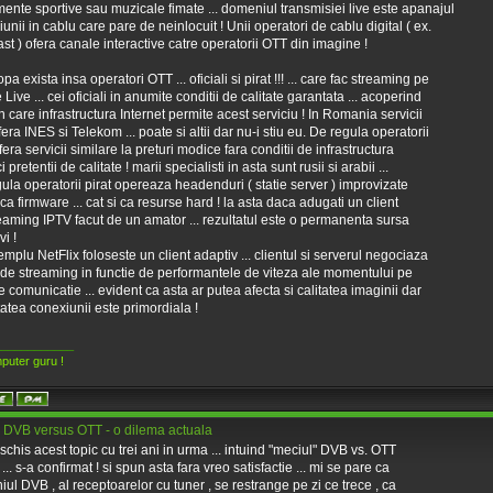
ente sportive sau muzicale fimate ... domeniul transmisiei live este apanajul
ziunii in cablu care pare de neinlocuit ! Unii operatori de cablu digital ( ex.
t ) ofera canale interactive catre operatorii OTT din imagine !
pa exista insa operatori OTT ... oficiali si pirat !!! ... care fac streaming pe
Live ... cei oficiali in anumite conditii de calitate garantata ... acoperind
n care infrastructura Internet permite acest serviciu ! In Romania servicii
era INES si Telekom ... poate si altii dar nu-i stiu eu. De regula operatorii
fera servicii similare la preturi modice fara conditii de infrastructura
i pretentii de calitate ! marii specialisti in asta sunt rusii si arabii ...
ula operatorii pirat opereaza headenduri ( statie server ) improvizate
t ca firmware ... cat si ca resurse hard ! la asta daca adugati un client
eaming IPTV facut de un amator ... rezultatul este o permanenta sursa
i !
mplu NetFlix foloseste un client adaptiv ... clientul si serverul negociaza
 de streaming in functie de performantele de viteza ale momentului pe
de comunicatie ... evident ca asta ar putea afecta si calitatea imaginii dar
itatea conexiunii este primordiala !
____________
puter guru !
 DVB versus OTT - o dilema actuala
chis acest topic cu trei ani in urma ... intuind "meciul" DVB vs. OTT
... s-a confirmat ! si spun asta fara vreo satisfactie ... mi se pare ca
ul DVB , al receptoarelor cu tuner , se restrange pe zi ce trece , ca