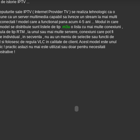
de istorie IPTV ...
eputurile sale IPTV ( Internet Provider TV ) se realiza tehnologic ca o
une ca un server multimedia capabil sa livreze un stream la mai multi
i conectati ! model care a functionat pana acum 4-5 ani ... Modul in care
model se distribuie sunt listele de tip
.m3u
o lista cu mai multe conexiuni ,
ula de tip RTM , la unul sau mai multe servere, conexiuni care pot fi
ite individual , in secventa , nu au un meniu de selectie sau functii de
l si folosesc de regula VLC in calitate de client. Acest model este unul
oric ! practic astazi nu mai este utilizat sau doar pentru necesitati
trative !