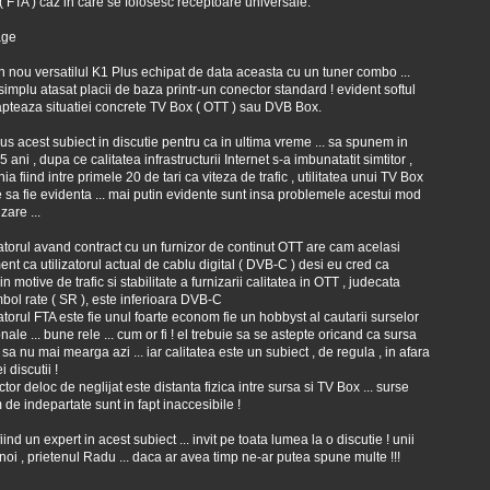
 ( FTA ) caz in care se folosesc receptoare universale.
in nou versatilul K1 Plus echipat de data aceasta cu un tuner combo ...
 simplu atasat placii de baza printr-un conector standard ! evident softul
pteaza situatiei concrete TV Box ( OTT ) sau DVB Box.
s acest subiect in discutie pentru ca in ultima vreme ... sa spunem in
 5 ani , dupa ce calitatea infrastructurii Internet s-a imbunatatit simtitor ,
a fiind intre primele 20 de tari ca viteza de trafic , utilitatea unui TV Box
 sa fie evidenta ... mai putin evidente sunt insa problemele acestui mod
izare ...
izatorul avand contract cu un furnizor de continut OTT are cam acelasi
ent ca utilizatorul actual de cablu digital ( DVB-C ) desi eu cred ca
din motive de trafic si stabilitate a furnizarii calitatea in OTT , judecata
bol rate ( SR ), este inferioara DVB-C
izatorul FTA este fie unul foarte econom fie un hobbyst al cautarii surselor
nale ... bune rele ... cum or fi ! el trebuie sa se astepte oricand ca sursa
i sa nu mai mearga azi ... iar calitatea este un subiect , de regula , in afara
i discutii !
ctor deloc de neglijat este distanta fizica intre sursa si TV Box ... surse
 de indepartate sunt in fapt inaccesibile !
ind un expert in acest subiect ... invit pe toata lumea la o discutie ! unii
 noi , prietenul Radu ... daca ar avea timp ne-ar putea spune multe !!!