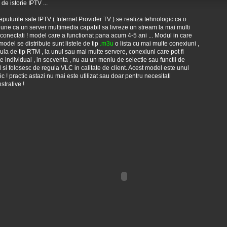
de istorie IPTV ...
eputurile sale IPTV ( Internet Provider TV ) se realiza tehnologic ca o
une ca un server multimedia capabil sa livreze un stream la mai multi
i conectati ! model care a functionat pana acum 4-5 ani ... Modul in care
model se distribuie sunt listele de tip
.m3u
o lista cu mai multe conexiuni ,
ula de tip RTM , la unul sau mai multe servere, conexiuni care pot fi
ite individual , in secventa , nu au un meniu de selectie sau functii de
l si folosesc de regula VLC in calitate de client. Acest model este unul
oric ! practic astazi nu mai este utilizat sau doar pentru necesitati
trative !