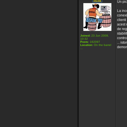
Un pic 
La inc
conexi
client
acest 
de reg
stabil
Joined:
23 Jun 2009,
contro
10:32
Posts:
162097
... ist
Location:
On the barrel
demons
...