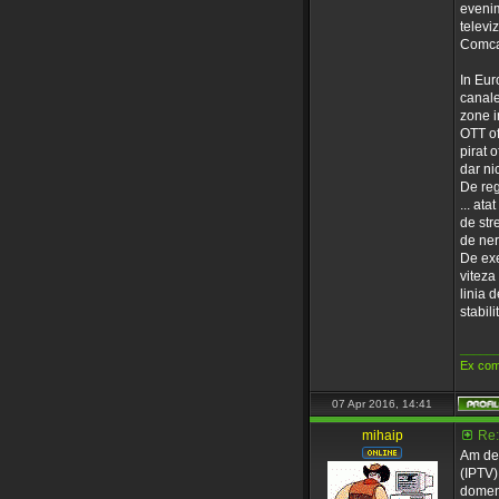
evenim
televi
Comcas
In Euro
canale 
zone i
OTT of
pirat o
dar nic
De reg
... ata
de str
de nerv
De exe
viteza
linia 
stabil
_____
Ex com
07 Apr 2016, 14:41
mihaip
Re:
Am des
(IPTV) 
domeni