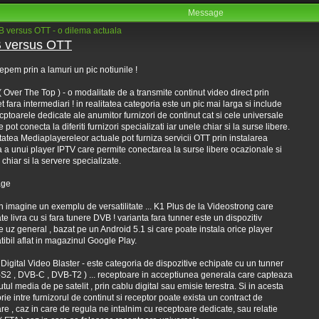
Message
 versus OTT - o dilema actuala
 versus OTT
epem prin a lamuri un pic notiunile !
( Over The Top ) - o modalitate de a transmite continut video direct prin
et fara intermediari ! in realitatea categoria este un pic mai larga si include
ecptoarele dedicate ale anumitor furnizori de continut cat si cele universale
 pot conecta la diferiti furnizori specializati iar unele chiar si la surse libere.
tatea Mediaplayereleor actuale pot furniza servicii OTT prin instalarea
 a unui player IPTV care permite conectarea la surse libere ocazionale si
 chiar si la servere specializate.
in imagine un exemplu de versatilitate ... K1 Plus de la Videostrong care
te livra cu si fara tunere DVB ! varianta fara tunner este un dispozitiv
 uz general , bazat pe un Android 5.1 si care poate instala orice player
ibil aflat in magazinul Google Play.
 Digital Video Blaster - este categoria de dispozitive echipate cu un tunner
S2 , DVB-C , DVB-T2 ) ... receptoare in acceptiunea generala care capteaza
utul media de pe satelit , prin cablu digital sau emisie terestra. Si in acesta
rie intre furnizorul de continut si receptor poate exista un contract de
are , caz in care de regula ne intalnim cu receptoare dedicate, sau relatie