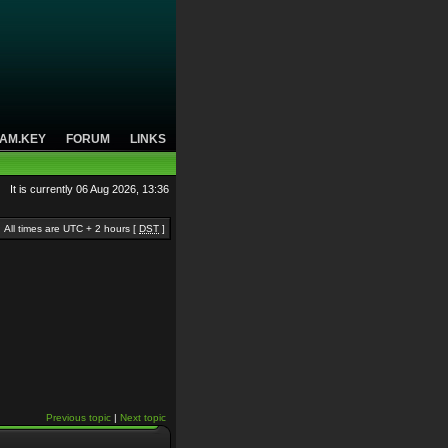
AM.KEY
FORUM
LINKS
It is currently 06 Aug 2026, 13:36
All times are UTC + 2 hours [
DST
]
Previous topic
|
Next topic