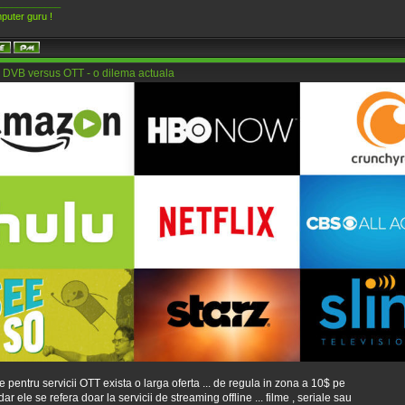
____________
puter guru !
 DVB versus OTT - o dilema actuala
te pentru servicii OTT exista o larga oferta ... de regula in zona a 10$ pe
dar ele se refera doar la servicii de streaming offline ... filme , seriale sau