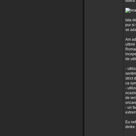
libera
Iata d
pur si
se ada
Am adu
ultimii
Romani
incepe
de util
- util
sentim
strict 
ca sym
- util
ocazio
de ier
oricare
- un fa
extrem
Eu nefi
dintre