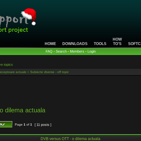
HOW
HOME
DOWNLOADS
TOOLS
TO'S
SOFTC
FAQ
•
Search
•
Members
•
Login
ve topics
eceptoare actuale
»
Subiecte diverse - off topic
o dilema actuala
Page
1
of
1
[ 11 posts ]
DVB versus OTT - o dilema actuala