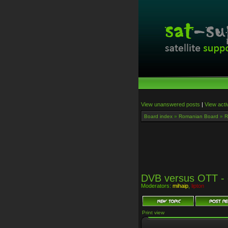
View unanswered posts
|
View acti
Board index
»
Romanian Board
»
R
DVB versus OTT - 
Moderators:
mihaip
,
lipton
Print view