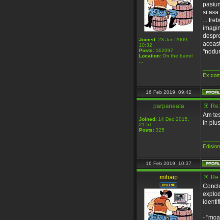
pasiun
si asa 
... tre
imagini
despre
Joined:
23 Jun 2009,
aceast
10:32
Posts:
162097
"noduri
Location:
On the barrel
...
_____
Ex com
16 Feb 2019, 09:42
parpaneata
Re:
Am tes
Joined:
14 Dec 2015,
In plus
21:51
Posts:
325
_____
Edisio
16 Feb 2019, 10:37
mihaip
Re:
Conclu
explod
identif
- "moa