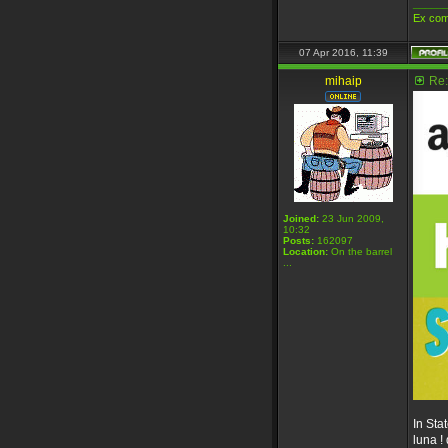
_____
Ex com
07 Apr 2016, 11:39
mihaip
Re:
Joined:
23 Jun 2009,
10:32
Posts:
162097
Location:
On the barrel
...
In Sta
luna ! 