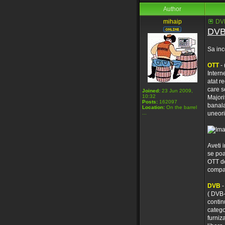
Author
mihaip
DVB
DVB
Sa inc
OTT
- 
Intern
atat r
care se
Joined:
23 Jun 2009,
10:32
Majori
Posts:
162097
banala
Location:
On the barrel
...
uneori
Aveti 
se poa
OTT de
compat
DVB
-
( DVB-
contin
catego
furniz