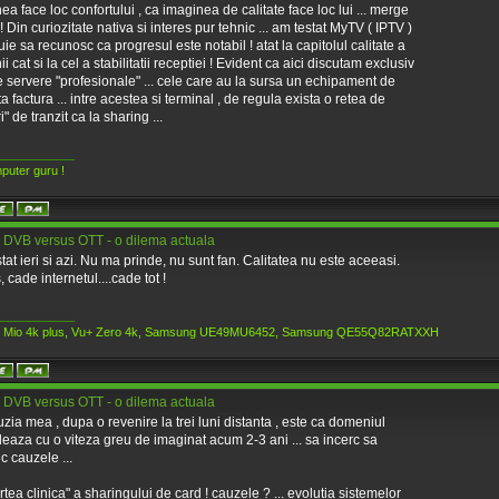
ea face loc confortului , ca imaginea de calitate face loc lui ... merge
! Din curiozitate nativa si interes pur tehnic ... am testat MyTV ( IPTV )
buie sa recunosc ca progresul este notabil ! atat la capitolul calitate a
i cat si la cel a stabilitatii receptiei ! Evident ca aici discutam exclusiv
 servere "profesionale" ... cele care au la sursa un echipament de
a factura ... intre acestea si terminal , de regula exista o retea de
" de tranzit ca la sharing ...
____________
puter guru !
 DVB versus OTT - o dilema actuala
tat ieri si azi. Nu ma prinde, nu sunt fan. Calitatea nu este aceeasi.
, cade internetul....cade tot !
____________
n Mio 4k plus, Vu+ Zero 4k, Samsung UE49MU6452, Samsung QE55Q82RATXXH
 DVB versus OTT - o dilema actuala
zia mea , dupa o revenire la trei luni distanta , este ca domeniul
eaza cu o viteza greu de imaginat acum 2-3 ani ... sa incerc sa
ic cauzele ...
rtea clinica" a sharingului de card ! cauzele ? ... evolutia sistemelor