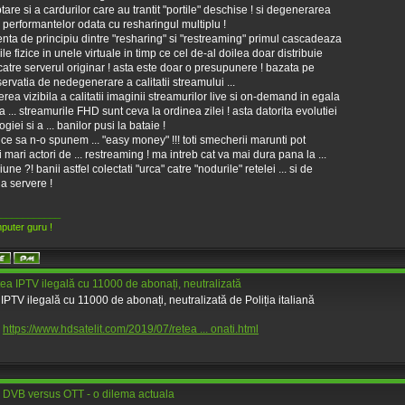
ptare si a cardurilor care au trantit "portile" deschise ! si degenerarea
 performantelor odata cu resharingul multiplu !
renta de principiu dintre "resharing" si "restreaming" primul cascadeaza
ile fizice in unele virtuale in timp ce cel de-al doilea doar distribuie
 catre serverul originar ! asta este doar o presupunere ! bazata pe
ervatia de nedegenerare a calitatii streamului ...
terea vizibila a calitatii imaginii streamurilor live si on-demand in egala
 ... streamurile FHD sunt ceva la ordinea zilei ! asta datorita evolutiei
giei si a ... banilor pusi la bataie !
e ce sa n-o spunem ... "easy money" !!! toti smecherii marunti pot
 mari actori de ... restreaming ! ma intreb cat va mai dura pana la ...
une ?! banii astfel colectati "urca" catre "nodurile" retelei ... si de
la servere !
____________
puter guru !
ea IPTV ilegală cu 11000 de abonați, neutralizată
IPTV ilegală cu 11000 de abonați, neutralizată de Poliția italiană
:
https://www.hdsatelit.com/2019/07/retea ... onati.html
 DVB versus OTT - o dilema actuala