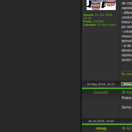
de cri
rapida
- dife
Joined:
23 Jun 2009,
cardur
10:32
Posts:
162097
linkul
Location:
On the barrel
pe obs
...
- cres
masura
tehnolo
- si d
deveni
represi
acolo 
_____
Ex com
04 May 2019, 10:27
Sandu81
Reț
Rețea 
Sursa
28 Jul 2019, 13:44
mihaip
Re: