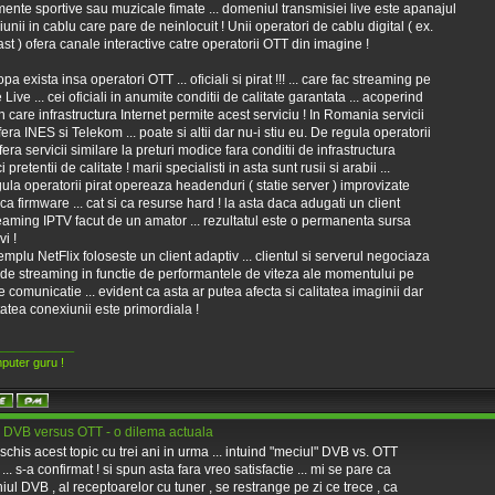
ente sportive sau muzicale fimate ... domeniul transmisiei live este apanajul
ziunii in cablu care pare de neinlocuit ! Unii operatori de cablu digital ( ex.
t ) ofera canale interactive catre operatorii OTT din imagine !
pa exista insa operatori OTT ... oficiali si pirat !!! ... care fac streaming pe
Live ... cei oficiali in anumite conditii de calitate garantata ... acoperind
n care infrastructura Internet permite acest serviciu ! In Romania servicii
era INES si Telekom ... poate si altii dar nu-i stiu eu. De regula operatorii
fera servicii similare la preturi modice fara conditii de infrastructura
i pretentii de calitate ! marii specialisti in asta sunt rusii si arabii ...
ula operatorii pirat opereaza headenduri ( statie server ) improvizate
t ca firmware ... cat si ca resurse hard ! la asta daca adugati un client
eaming IPTV facut de un amator ... rezultatul este o permanenta sursa
i !
mplu NetFlix foloseste un client adaptiv ... clientul si serverul negociaza
 de streaming in functie de performantele de viteza ale momentului pe
de comunicatie ... evident ca asta ar putea afecta si calitatea imaginii dar
itatea conexiunii este primordiala !
____________
puter guru !
 DVB versus OTT - o dilema actuala
chis acest topic cu trei ani in urma ... intuind "meciul" DVB vs. OTT
... s-a confirmat ! si spun asta fara vreo satisfactie ... mi se pare ca
ul DVB , al receptoarelor cu tuner , se restrange pe zi ce trece , ca