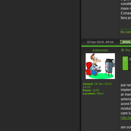
conditi
mare r
Conax 
fara p
_____
Ex com
02 Apr 2018, 08:04
antenutze
Re:
Joined:
18 Jan 2013,
pai ra
14:02
implem
Posts:
1152
Location:
West
ar mar
amenzi
acest 
module
care lu
http:/
am scr