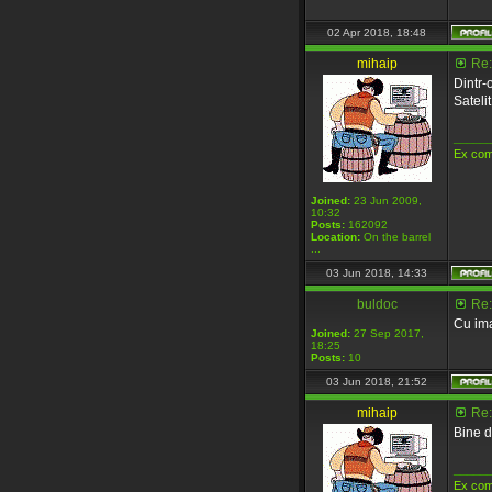
02 Apr 2018, 18:48
mihaip
Re:
Dintr-
Satelit
_____
Ex com
Joined:
23 Jun 2009,
10:32
Posts:
162092
Location:
On the barrel
...
03 Jun 2018, 14:33
buldoc
Re:
Cu ima
Joined:
27 Sep 2017,
18:25
Posts:
10
03 Jun 2018, 21:52
mihaip
Re:
Bine de
_____
Ex com