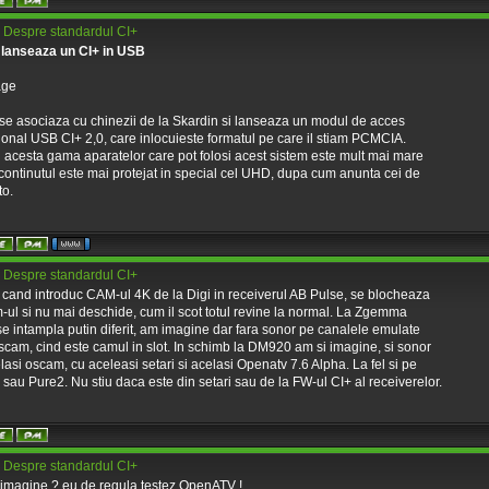
 Despre standardul CI+
 lanseaza un CI+ in USB
 se asociaza cu chinezii de la Skardin si lanseaza un modul de acces
ional USB CI+ 2,0, care inlocuieste formatul pe care il stiam PCMCIA.
ul acesta gama aparatelor care pot folosi acest sistem este mult mai mare
 continutul este mai protejat in special cel UHD, dupa cum anunta cei de
to.
 Despre standardul CI+
 cand introduc CAM-ul 4K de la Digi in receiverul AB Pulse, se blocheaza
ul si nu mai deschide, cum il scot totul revine la normal. La Zgemma
e intampla putin diferit, am imagine dar fara sonor pe canalele emulate
scam, cind este camul in slot. In schimb la DM920 am si imagine, si sonor
lasi oscam, cu aceleasi setari si acelasi Openatv 7.6 Alpha. La fel si pe
sau Pure2. Nu stiu daca este din setari sau de la FW-ul CI+ al receiverelor.
 Despre standardul CI+
imagine ? eu de regula testez OpenATV !