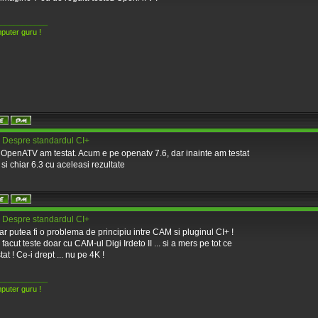
____________
puter guru !
 Despre standardul CI+
 OpenATV am testat. Acum e pe openatv 7.6, dar inainte am testat
 si chiar 6.3 cu aceleasi rezultate
 Despre standardul CI+
ar putea fi o problema de principiu intre CAM si pluginul CI+ !
facut teste doar cu CAM-ul Digi Irdeto II ... si a mers pe tot ce
at ! Ce-i drept ... nu pe 4K !
____________
puter guru !