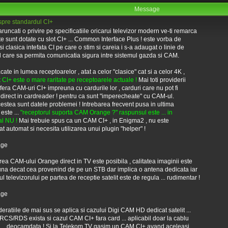
Message
pre standardul CI+
runcati o privire pe specificatiile oricarui televizor modern ve-ti remarca
te sunt dotate cu slot CI+ ... Common Interface Plus ! este vorba de
i clasica intefata CI pe care o stim si careia i s-a adaugat o linie de
l care sa permita comunicatia sigura intre sistemul gazda si CAM.
cate in lumea receptoarelor , atat a celor "clasice" cat si a celor 4K ,
t CI+ este o mare raritate pe receptoarele actuale !
Mai toti providerii
era CAM-uri CI+ impreuna cu cardurile lor , carduri care nu pot fi
e" direct in cardreader ! pentru ca sunt "imperecheate" cu CAM-ul.
cestea sunt datele problemei ! Intrebarea frecvent pusa in ultima
este ...
"receptorul suporta CAM Orange ?" raspunsul este ... in
l NU !
Mai trebuie spus ca un CAM CI+ , in Enigma2 , nu este
at automat si necesita utilizarea unui plugin "helper" !
area CAM-ului Orange direct in TV este posibila , calitatea imaginii este
na decat cea provenind de pe un STB dar implica o antena dedicata iar
ul televizorului pe partea de receptie satelit este de regula ... rudimentar !
eratiile de mai sus se aplica si cazului Digi CAM HD dedicat satelit ...
 RCS/RDS exista si cazul CAM CI+ fara card ... aplicabil doar la cablu
l ... deocamdata ! Si la Telekom TV gasim un CAM CI+ avand aceleasi