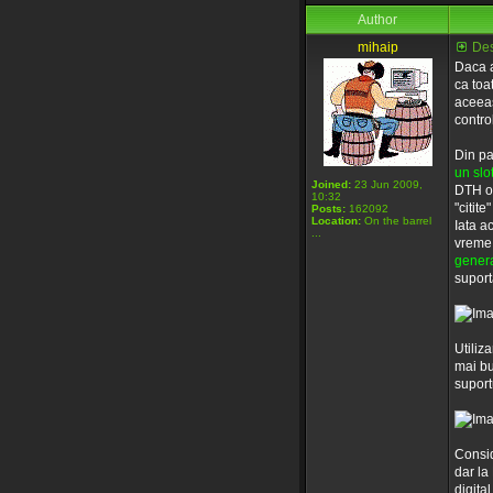
Author
mihaip
Des
Daca a
ca toa
aceeas
contro
Din pa
un slo
Joined:
23 Jun 2009,
DTH of
10:32
"citit
Posts:
162092
Location:
On the barrel
Iata a
...
vreme 
genera
suport
Utiliz
mai bu
suport
Consid
dar la
digita