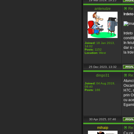
19 Mar 2019, 19:25
antenutze
Re:
Irdeto
Irdeto
condit
In fel
Joined:
18 Jan 2013,
14:02
dar si
Posts:
1152
la Irde
Location:
West
25 Dec 2023, 13:32
dingo31
Re:
Atunci
Joined:
04 Aug 2019,
Oscam-
09:40
Posts:
166
H7C, s
prin O
cu ace
Egami 
30 Apr 2025, 07:46
mihaip
Re:
Cu ce 