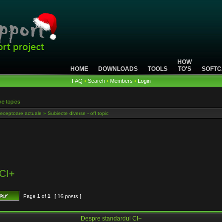
HOW
HOME
DOWNLOADS
TOOLS
TO'S
SOFTC
FAQ
•
Search
•
Members
•
Login
ve topics
eceptoare actuale
»
Subiecte diverse - off topic
 CI+
Page
1
of
1
[ 16 posts ]
Despre standardul CI+