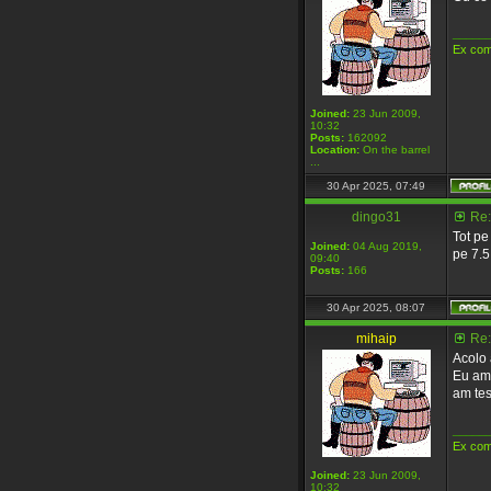
_____
Ex com
Joined:
23 Jun 2009,
10:32
Posts:
162092
Location:
On the barrel
...
30 Apr 2025, 07:49
dingo31
Re:
Tot pe
Joined:
04 Aug 2019,
pe 7.5
09:40
Posts:
166
30 Apr 2025, 08:07
mihaip
Re:
Acolo 
Eu am 
am test
_____
Ex com
Joined:
23 Jun 2009,
10:32