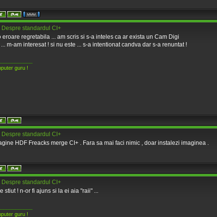
 Despre standardul CI+
o eroare regretabila ... am scris si s-a inteles ca ar exista un Cam Digi
 ... m-am interesat ! si nu este ... s-a intentionat candva dar s-a renuntat !
____________
puter guru !
 Despre standardul CI+
gine HDF Freacks merge CI+ . Fara sa mai faci nimic , doar instalezi imaginea .
 Despre standardul CI+
 stiut ! n-or fi ajuns si la ei aia "raii" ...
____________
puter guru !