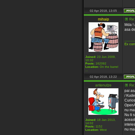
02 Apr 2018, 13:05
mihaip
Re:
Mda ! 
asa de
_____
Ex com
Joined:
23 Jun 2009,
10:32
Posts:
162092
Location:
On the barrel
...
02 Apr 2018, 13:22
antenutze
Re:
pai as
/ Kude
Curios
OpenAt
nu mai
Nu ti 
aceast
Joined:
18 Jan 2013,
14:02
intele
Posts:
1152
nu mai
Location:
West