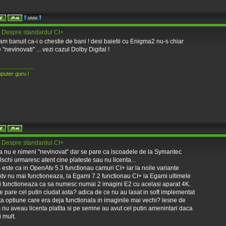
 Despre standardul CI+
am banuit ca-i o chestie de bani ! desi baietii cu Enigma2 nu-s chiar
 "nevinovati" ... vezi cazul Dolby Digital !
____________
puter guru !
 Despre standardul CI+
a nu e nimeni "nevinovat" dar se pare ca iscoadele de la Symantec
lschi urmaresc atent cine plateste sau nu licenta...
 este ca in OpenAtv 5.3 functionau camuri CI+ iar la noile variante
v nu mai functioneaza, la Egami 7.2 functionau CI+ la Egami ultimele
 functioneaza ca sa numesc numai 2 imagini E2 cu acelasi aparat 4K.
se pare cel putin ciudat asta? adica de ce nu au lasat in soft implementat
a optiune care era deja functionala in imaginile mai vechi? lesne de
s nu aveau licenta platita si pe semne au avut cel putin amenintari daca
 mult.