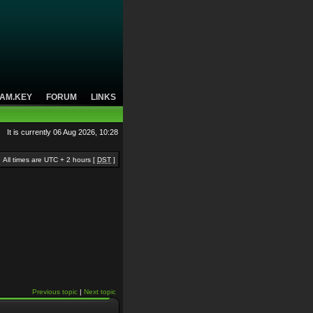
AM.KEY
FORUM
LINKS
It is currently 06 Aug 2026, 10:28
All times are UTC + 2 hours [
DST
]
Previous topic
|
Next topic