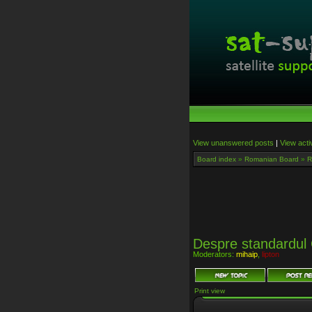
View unanswered posts
|
View acti
Board index
»
Romanian Board
»
R
Despre standardul
Moderators:
mihaip
,
lipton
Print view