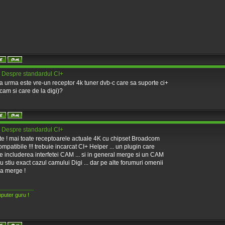
 Despre standardul CI+
a urma este vre-un receptor 4k tuner dvb-c care sa suporte ci+
cam si care de la digi)?
 Despre standardul CI+
te ! mai toate receptoarele actuale 4K cu chipset Broadcom
ompatibile !!! trebuie incarcat CI+ Helper ... un plugin care
e includerea interfetei CAM ... si in general merge si un CAM
nu stiu exact cazul camului Digi ... dar pe alte forumuri omenii
ca merge !
____________
puter guru !