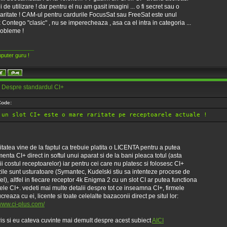
i de utilizare ! dar pentru el nu am gasit imagini ... o fi secret sau o
aritate ! CAM-ul pentru cardurile FocusSat sau FreeSat este unul
Contego "clasic" , nu se imperecheaza , asa ca el intra in categoria ...
robleme !
____________
puter guru !
 Despre standardul CI+
Code:
un slot CI+ este o mare raritate pe receptoarele actuale !
ritatea vine de la faptul ca trebuie platita o LICENTA pentru a putea
enta CI+ direct in softul unui aparat si de la bani pleaca totul (asta
ii costul receptoarelor) iar pentru cei care nu platesc si folosesc CI+
le sunt usturatoare (Symantec, Kudelski stiu sa intenteze procese de
fel), altfel in fiecare receptor 4k Enigma 2 cu un slot CI ar putea functiona
le CI+. vedeti mai multe detalii despre tot ce inseamna CI+, firmele
creaza cu ei, licente si toate celelalte bazaconii direct pe situl lor:
/www.ci-plus.com/
is si eu cateva cuvinte mai demult despre acest subiect
AICI