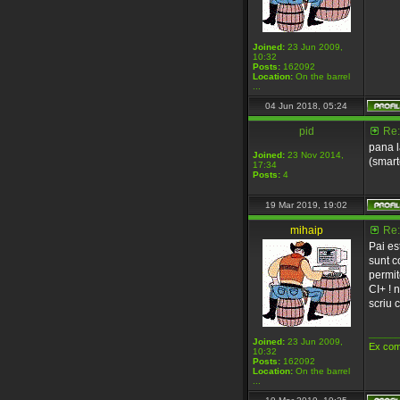
Joined:
23 Jun 2009,
10:32
Posts:
162092
Location:
On the barrel
...
04 Jun 2018, 05:24
pid
Re:
pana l
Joined:
23 Nov 2014,
(smart
17:34
Posts:
4
19 Mar 2019, 19:02
mihaip
Re:
Pai es
sunt c
permit
CI+ ! 
scriu 
_____
Joined:
23 Jun 2009,
Ex com
10:32
Posts:
162092
Location:
On the barrel
...